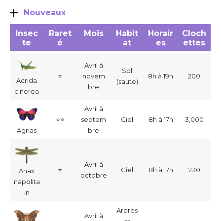
Nouveaux
Insec
Raret
Mois
Habit
Horair
Cloch
te
é
at
es
ettes
Avril à
Sol
⭐
novem
8h à 19h
200
Acrida
(saute)
bre
cinerea
Avril à
⭐
⭐
septem
Ciel
8h à 17h
3,000
Agrias
bre
Avril à
⭐
Ciel
8h à 17h
230
Anax
octobre
napolita
in
Arbres
Avril à