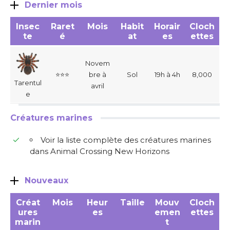
Dernier mois
Insec
Raret
Mois
Habit
Horair
Cloch
te
é
at
es
ettes
Novem
⭐⭐⭐
bre à
Sol
19h à 4h
8,000
Tarentul
avril
e
Créatures marines
Voir la liste complète des créatures marines
dans Animal Crossing New Horizons
Nouveaux
Créat
Mois
Heur
Taille
Mouv
Cloch
ures
es
emen
ettes
marin
t