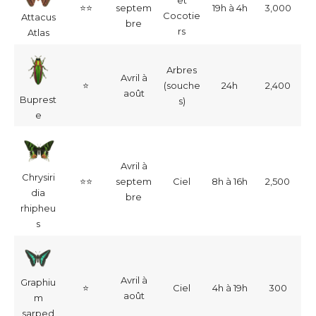
et
⭐⭐
septem
19h à 4h
3,000
Cocotie
Attacus
bre
rs
Atlas
Arbres
Avril à
⭐
(souche
24h
2,400
août
Buprest
s)
e
Avril à
Chrysiri
⭐⭐
septem
Ciel
8h à 16h
2,500
dia
bre
rhipheu
s
Avril à
Graphiu
⭐
Ciel
4h à 19h
300
août
m
sarped