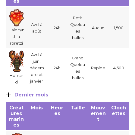
es
Petit
Avril à
Quelqu
24h
Aucun
1,500
Halocyn
août
es
thia
bulles
roretzi
Avril à
Grand
juin,
Quelqu
décem
24h
Rapide
4,500
es
bre et
Homar
bulles
janvier
d
Dernier mois
Créat
Mois
Heur
Taille
Mouv
Cloch
ures
es
emen
ettes
marin
t
es