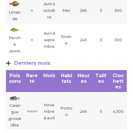
Avril à
⭐
octob
Mer
24h
3
300
Liman
re
de
Avril à
Rivièr
Perch
⭐
septe
24h
3
300
e
e
mbre
jaune
Derniers mois
Pois
Rare
Mois
Habi
Heur
Taill
Cloc
sons
té
tats
es
es
hett
es
Nove
Caran
Ponto
⭐
⭐
⭐
⭐
mbre
24h
5
4,500
gue
n
à avril
grosse
tête