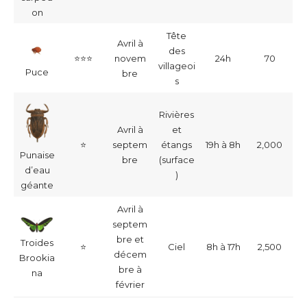
on
Tête
Avril à
des
⭐
⭐
⭐
novem
24h
70
villageoi
Puce
bre
s
Rivières
Avril à
et
⭐
septem
étangs
19h à 8h
2,000
Punaise
bre
(surface
d’eau
)
géante
Avril à
septem
bre et
Troides
⭐
Ciel
8h à 17h
2,500
décem
Brookia
bre à
na
février