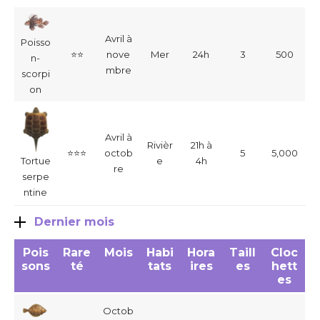
Avril à
Poisso
⭐⭐
nove
Mer
24h
3
500
n-
mbre
scorpi
on
Avril à
Rivièr
21h à
⭐⭐⭐
octob
5
5,000
Tortue
e
4h
re
serpe
ntine
Dernier mois
Pois
Rare
Mois
Habi
Hora
Taill
Cloc
sons
té
tats
ires
es
hett
es
Octob