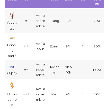
es
Avril à
⭐
septe
Étang
24h
2
200
Écrevi
mbre
sse
Avril à
Fondu
⭐
⭐
Étang
24h
1
300
août
le
barré
Avril à
Rivièr
9h à
⭐⭐
nove
1
1,300
e
16h
Guppy
mbre
Avril à
Hippo
⭐⭐⭐
nove
Mer
24h
1
1,100
camp
mbre
e