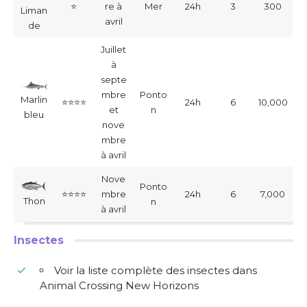
⭐
re à
Mer
24h
3
300
Liman
avril
de
Juillet
à
septe
mbre
Ponto
Marlin
⭐⭐⭐⭐
24h
6
10,000
et
n
bleu
nove
mbre
à avril
Nove
Ponto
⭐⭐⭐⭐
mbre
24h
6
7,000
Thon
n
à avril
Insectes
Voir la liste complète des insectes dans
Animal Crossing New Horizons