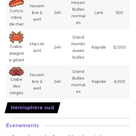
Moyen
Novem
Bulles
Conco
bre à
24h
Lent
500
normal
mbre
avril
es
de mer
Grand
Mars et
Nombr
Crabe-
24h
Rapide
12,000
avril
euses
araigné
bulles
e géant
Grand
Novem
Bulles
Crabe
bre à
24h
Rapide
6,000
normal
des
avril
es
neiges
Hémisphère sud
Événements