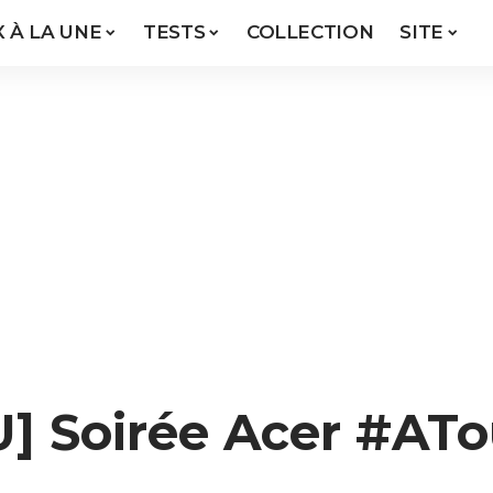
X À LA UNE
TESTS
COLLECTION
SITE
 Soirée Acer #ATo