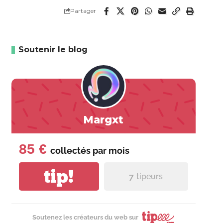
Partager
Soutenir le blog
Margxt
85 €
collectés par
mois
tip!
7
tipeurs
Soutenez les créateurs du web sur