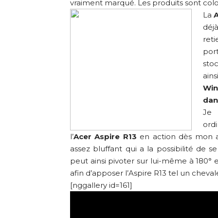
vraiment marqué. Les produits sont colo
La
A
déj
reti
por
sto
ain
Win
dan
Je 
ord
l’
Acer Aspire R13
en action dès mon a
assez bluffant qui a la possibilité de s
peut ainsi pivoter sur lui-même à 180° e
afin d’apposer l’Aspire R13 tel un cheval
[nggallery id=161]