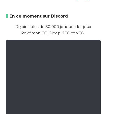
En ce moment sur Discord
Rejoins plus de 30 000 joueurs des jeux
Pokémon GO, Sleep, JCC et VCG !