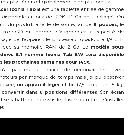
rés, plus légers et globalement bien plus beaux.
cer Iconia Tab 8
est une tablette entrée de gamme
à disponible au prix de 129€ (16 Go de stockage). On
ent du produit la taille de son écran de
8 pouces
, le
t microSD qui permet d’augmenter la capacité de
ckage de l’appareil, le processeur quad-core 1,9 GHz
si que sa mémoire RAM de 2 Go. Le
modèle sous
dows 8.1 nommé Iconia Tab 8W sera disponible
s les prochaines semaines pour 149€.
n’ai pas eu la chance de découvrir les divers
inateurs par manque de temps mais j’ai pu observer
rrivée,
un appareil léger et fi
n (2,5 cm pour 1,5 kg)
e
convertir dans 6 positions différentes
. Son écran
t se rabattre par dessus le clavier ou même s’installer
et.