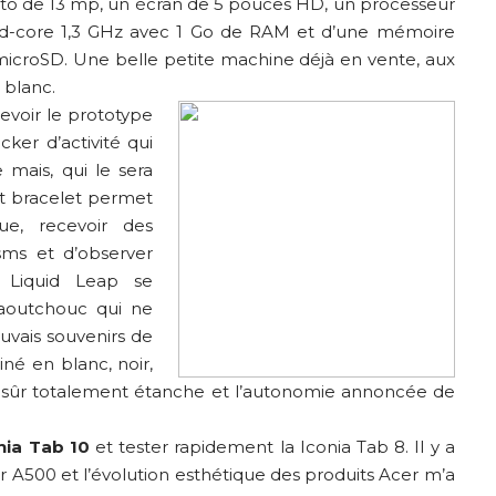
to de 13 mp, un écran de 5 pouces HD, un processeur
d-core 1,3 GHz avec 1 Go de RAM et d’une mémoire
 microSD. Une belle petite machine déjà en vente, aux
 blanc.
revoir le prototype
acker d’activité qui
 mais, qui le sera
t bracelet permet
ue, recevoir des
 sms et d’observer
r Liquid Leap se
aoutchouc qui ne
uvais souvenirs de
iné en blanc, noir,
ien sûr totalement étanche et l’autonomie annoncée de
nia Tab 10
et tester rapidement la Iconia Tab 8. Il y a
 A500 et l’évolution esthétique des produits Acer m’a