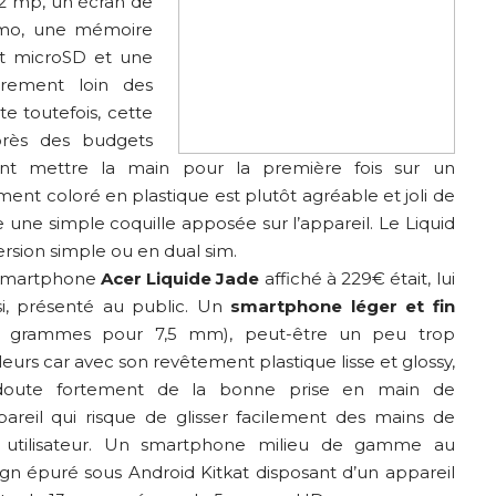
 2 mp, un écran de
 mo, une mémoire
rt microSD et une
irement loin des
e toutefois, cette
près des budgets
ant mettre la main pour la première fois sur un
nt coloré en plastique est plutôt agréable et joli de
 une simple coquille apposée sur l’appareil. Le Liquid
ersion simple ou en dual sim.
smartphone
Acer Liquide Jade
affiché à 229€ était, lui
si, présenté au public. Un
smartphone léger et fin
0 grammes pour 7,5 mm), peut-être un peu trop
lleurs car avec son revêtement plastique lisse et glossy,
doute fortement de la bonne prise en main de
ppareil qui risque de glisser facilement des mains de
 utilisateur. Un smartphone milieu de gamme au
ign épuré sous Android Kitkat disposant d’un appareil