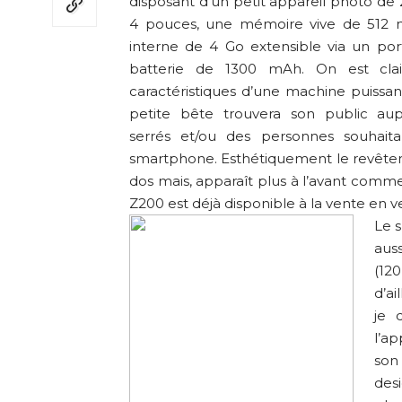
disposant d’un petit appareil photo de
4 pouces, une mémoire vive de 512
interne de 4 Go extensible via un po
batterie de 1300 mAh. On est cla
caractéristiques d’une machine puissant
petite bête trouvera son public au
serrés et/ou des personnes souhait
smartphone. Esthétiquement le revêteme
dos mais, apparaît plus à l’avant comme
Z200 est déjà disponible à la vente en v
Le 
aus
(12
d’ai
je 
l’a
son
des