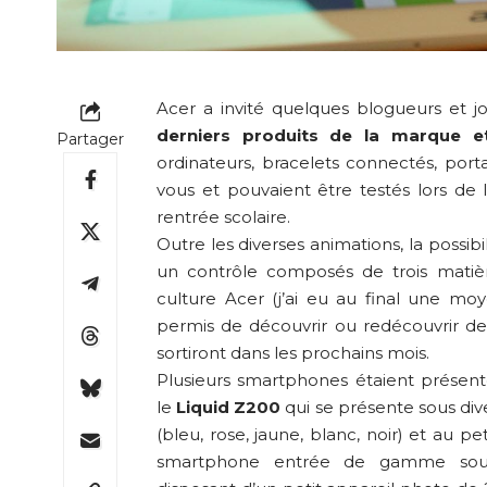
Acer a invité quelques blogueurs et j
derniers produits de la marque e
Partager
ordinateurs, bracelets connectés, port
vous et pouvaient être testés lors de
rentrée scolaire.
Outre les diverses animations, la possibi
un contrôle composés de trois mati
culture Acer (j’ai eu au final une mo
permis de découvrir ou redécouvrir des 
sortiront dans les prochains mois.
Plusieurs smartphones étaient prése
le
Liquid Z200
qui se présente sous dive
(bleu, rose, jaune, blanc, noir) et au pe
smartphone entrée de gamme sous