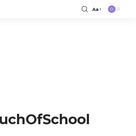
Aa
uchOfSchool