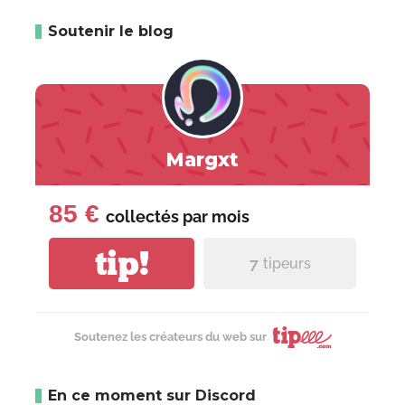
Soutenir le blog
Margxt
85 €
collectés par
mois
tip!
7
tipeurs
Soutenez les créateurs du web sur
En ce moment sur Discord