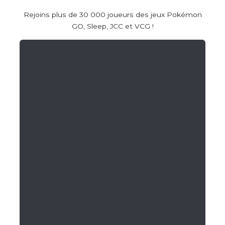
Rejoins plus de 30 000 joueurs des jeux Pokémon
GO, Sleep, JCC et VCG !