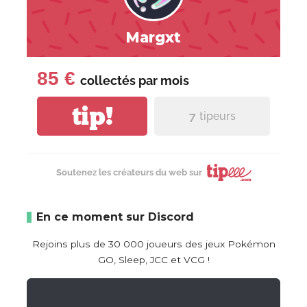
Margxt
85 €
collectés par
mois
tip!
7
tipeurs
Soutenez les créateurs du web sur
En ce moment sur Discord
Rejoins plus de 30 000 joueurs des jeux Pokémon
GO, Sleep, JCC et VCG !