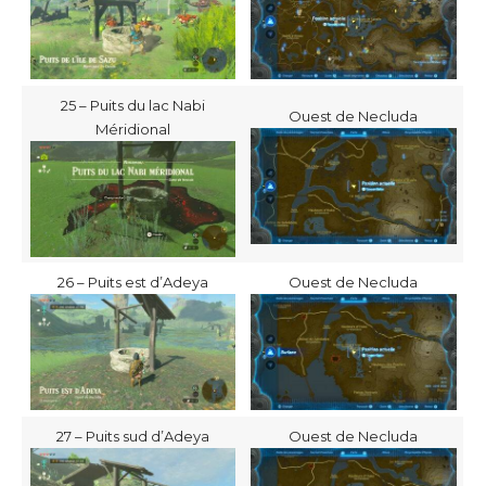
25 – Puits du lac Nabi
Ouest de Necluda
Méridional
26 – Puits est d’Adeya
Ouest de Necluda
27 – Puits sud d’Adeya
Ouest de Necluda