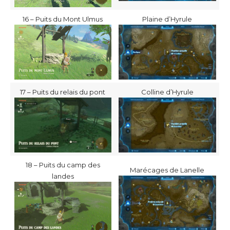
16 – Puits du Mont Ulmus
Plaine d’Hyrule
17 – Puits du relais du pont
Colline d’Hyrule
18 – Puits du camp des
Marécages de Lanelle
landes