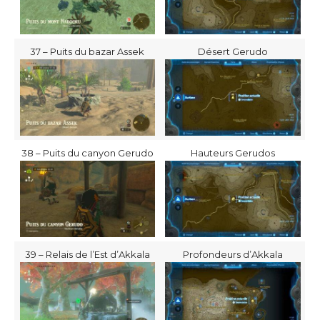
37 – Puits du bazar Assek
Désert Gerudo
38 – Puits du canyon Gerudo
Hauteurs Gerudos
39 – Relais de l’Est d’Akkala
Profondeurs d’Akkala