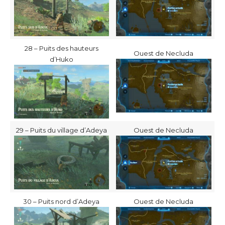
28 – Puits des hauteurs
Ouest de Necluda
d’Huko
29 – Puits du village d’Adeya
Ouest de Necluda
30 – Puits nord d’Adeya
Ouest de Necluda