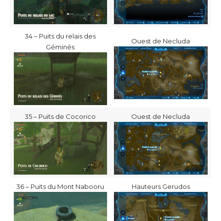
34 – Puits du relais des
Ouest de Necluda
Géminés
35 – Puits de Cocorico
Ouest de Necluda
36 – Puits du Mont Nabooru
Hauteurs Gerudos