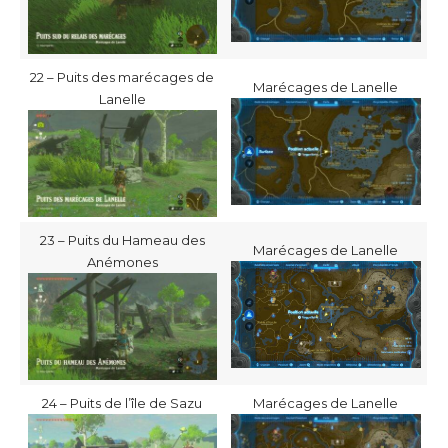
22 – Puits des marécages de
Marécages de Lanelle
Lanelle
23 – Puits du Hameau des
Marécages de Lanelle
Anémones
24 – Puits de l’île de Sazu
Marécages de Lanelle