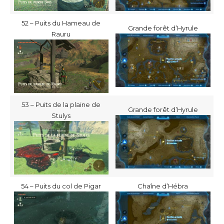
52 – Puits du Hameau de
Grande forêt d’Hyrule
Rauru
53 – Puits de la plaine de
Grande forêt d’Hyrule
Stulys
54 – Puits du col de Pigar
Chaîne d’Hébra