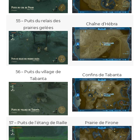
55 – Puits du relais des
Chaîne d’Hébra
prairies gelées
56 – Puits du village de
Confins de Tabanta
Tabanta
57 – Puits de l’étang de Raille
Prairie de Firone