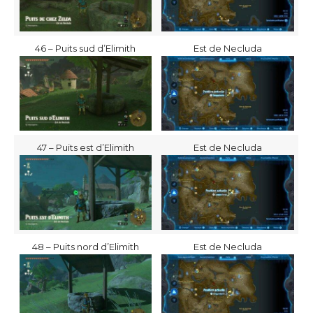
46 – Puits sud d’Elimith
Est de Necluda
47 – Puits est d’Elimith
Est de Necluda
48 – Puits nord d’Elimith
Est de Necluda