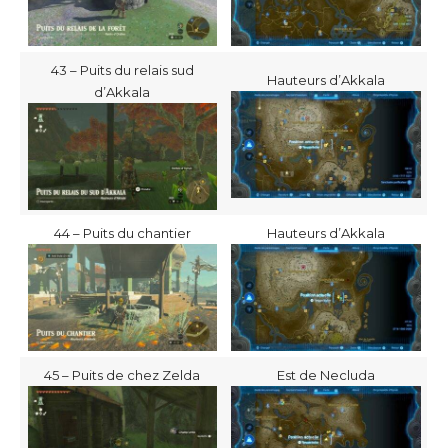
43 – Puits du relais sud
Hauteurs d’Akkala
d’Akkala
44 – Puits du chantier
Hauteurs d’Akkala
45 – Puits de chez Zelda
Est de Necluda