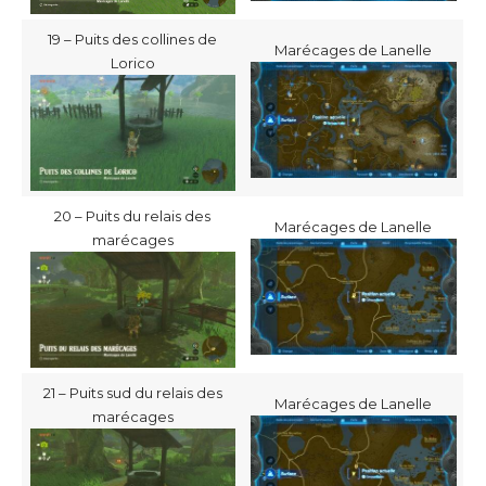
19 – Puits des collines de
Marécages de Lanelle
Lorico
20 – Puits du relais des
Marécages de Lanelle
marécages
21 – Puits sud du relais des
Marécages de Lanelle
marécages