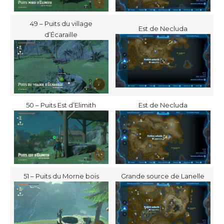
49 – Puits du village
Est de Necluda
d’Écaraille
50 – Puits Est d’Elimith
Est de Necluda
51 – Puits du Morne bois
Grande source de Lanelle