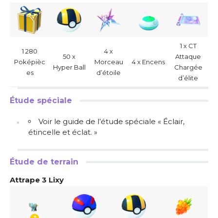
1 x CT
1 280
4 x
50 x
Attaque
Poképièc
Morceau
4 x Encens
Hyper Ball
Chargée
es
d’étoile
d’élite
Étude spéciale
Voir le guide de l’étude spéciale « Éclair,
étincelle et éclat. »
Étude de terrain
Attrape 3 Lixy