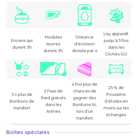
Lixy apparaît
Modules
Distance
Encens qui
jusqu’à 5 fois
leurres
d’éclosion
durent 3h
dans les
durent 3h
divisée par 4
Clichés GO
4 fois plus de
25 % de
3 Pass de
chances de
3 x plus de
Poussière
Raid gratuits
gagner des
Bonbons de
d’étoiles en
dans les
Bonbons XL
transfert
moins sur les
Arènes
lors d’un
échanges
transfert
Boites spéciales