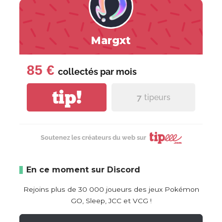
Margxt
85 €
collectés par
mois
tip!
7
tipeurs
Soutenez les créateurs du web sur
En ce moment sur Discord
Rejoins plus de 30 000 joueurs des jeux Pokémon
GO, Sleep, JCC et VCG !