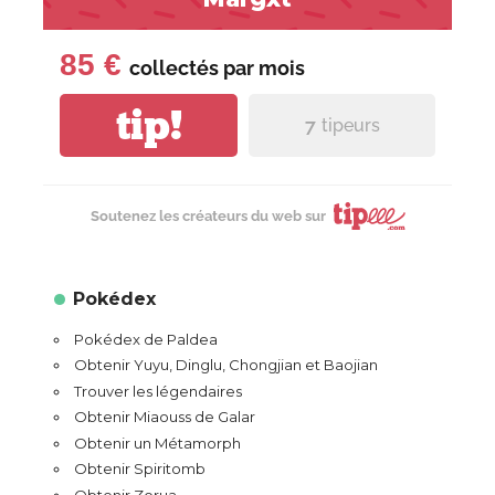
85 €
collectés par
mois
tip!
7
tipeurs
Soutenez les créateurs du web sur
Pokédex
Pokédex de Paldea
Obtenir Yuyu, Dinglu, Chongjian et Baojian
Trouver les légendaires
Obtenir Miaouss de Galar
Obtenir un Métamorph
Obtenir Spiritomb
Obtenir Zorua