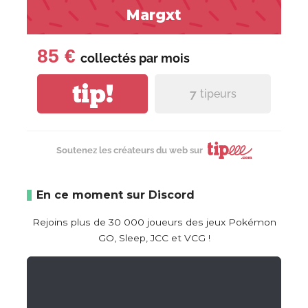
Margxt
85 €
collectés par
mois
tip!
7
tipeurs
Soutenez les créateurs du web sur
En ce moment sur Discord
Rejoins plus de 30 000 joueurs des jeux Pokémon
GO, Sleep, JCC et VCG !