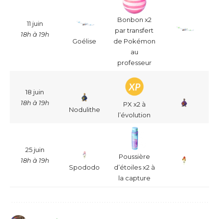
Bonbon x2
11 juin
par transfert
18h à 19h
Goélise
de Pokémon
au
professeur
18 juin
18h à 19h
PX x2 à
Nodulithe
l’évolution
25 juin
Poussière
18h à 19h
Spododo
d’étoiles x2 à
la capture