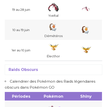
19 au 28 juin
Yveltal
10 au 19 juin
Démétéros
1er au 10 juin
Électhor
Raids Obscurs
Calendrier des Pokémon des Raids légendaires
obscurs dans Pokémon GO
Périodes
Pokémon
Shiny