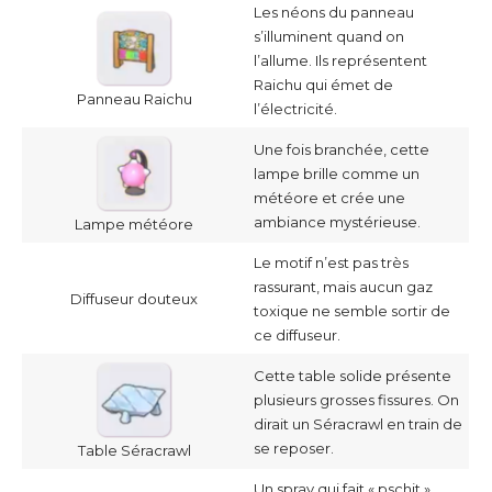
Les néons du panneau
s’illuminent quand on
l’allume. Ils représentent
Raichu qui émet de
Panneau Raichu
l’électricité.
Une fois branchée, cette
lampe brille comme un
météore et crée une
ambiance mystérieuse.
Lampe météore
Le motif n’est pas très
rassurant, mais aucun gaz
Diffuseur douteux
toxique ne semble sortir de
ce diffuseur.
Cette table solide présente
plusieurs grosses fissures. On
dirait un Séracrawl en train de
se reposer.
Table Séracrawl
Un spray qui fait « pschit »