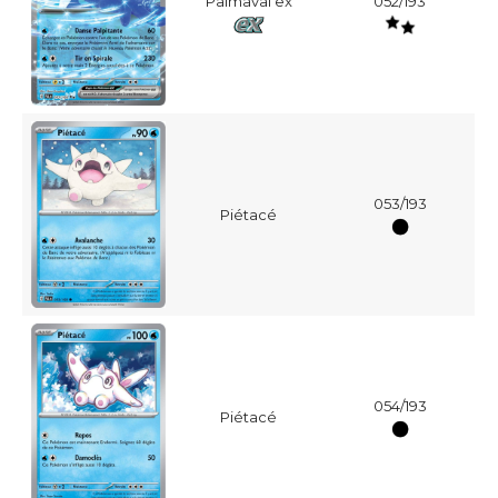
Palmaval ex
052/193
053/193
Piétacé
054/193
Piétacé