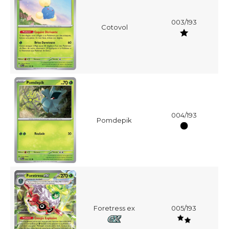
003/193
Cotovol
004/193
Pomdepik
Foretress ex
005/193