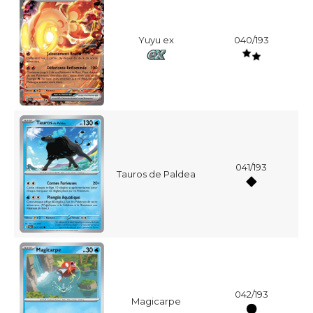
Yuyu ex
040/193
041/193
Tauros de Paldea
042/193
Magicarpe