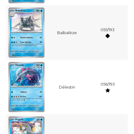
055/193
Balbalèze
056/193
Délestin