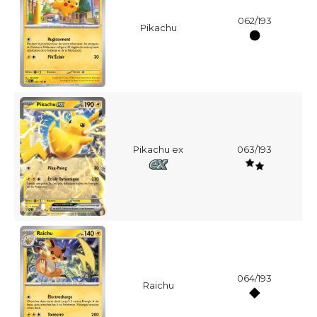
062/193
Pikachu
Pikachu ex
063/193
064/193
Raichu