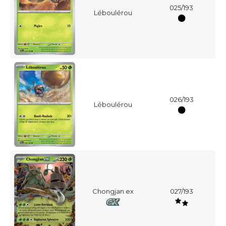
025/193
Léboulérou
026/193
Léboulérou
Chongjan ex
027/193