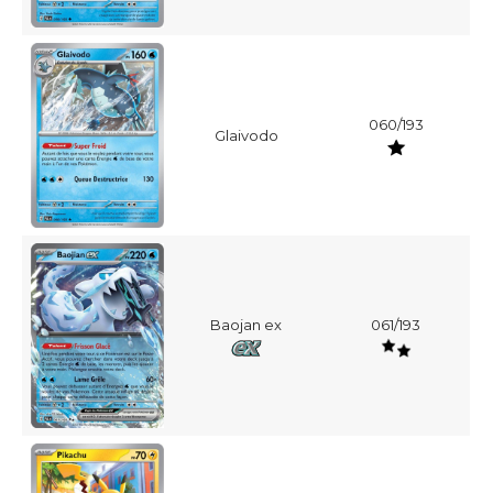
060/193
Glaivodo
Baojan ex
061/193