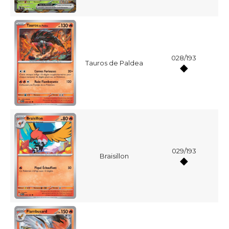
028/193
Tauros de Paldea
029/193
Braisillon