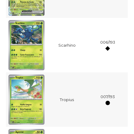
006/193
Scarhino
007/193
Tropius