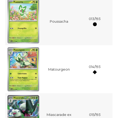
013/193
Poussacha
014/193
Matourgeon
Miascarade ex
015/193