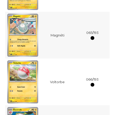
065/193
Magnéti
066/193
Voltorbe