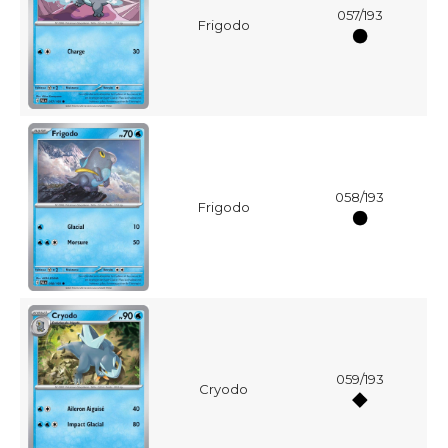
057/193
Frigodo
058/193
Frigodo
059/193
Cryodo