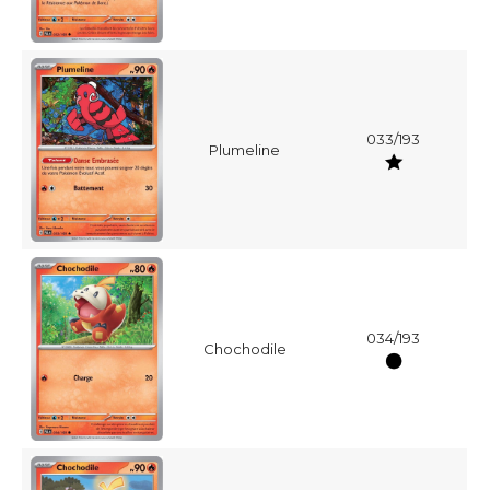
033/193
Plumeline
034/193
Chochodile