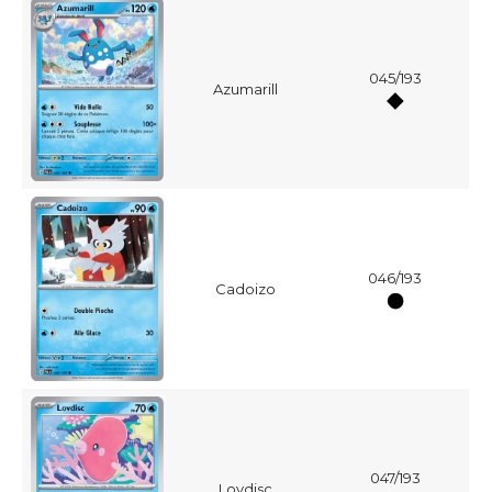
045/193
Azumarill
046/193
Cadoizo
047/193
Lovdisc