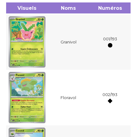
Visuels
Noms
Numéros
001/193
Granivol
002/193
Floravol