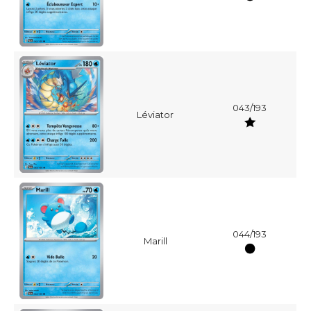
043/193
Léviator
044/193
Marill