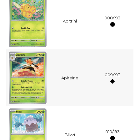
008/193
Apitrini
009/193
Apireine
010/193
Blizzi