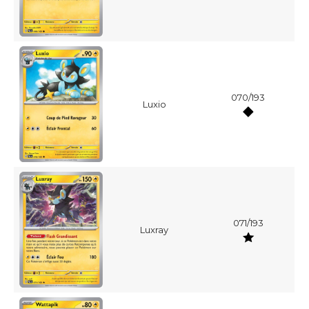
070/193
Luxio
071/193
Luxray