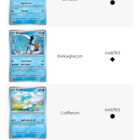
048/193
Bekaglaçon
049/193
Coiffeton