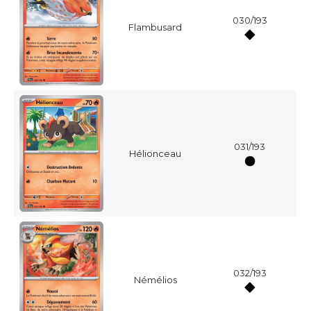
030/193
Flambusard
031/193
Hélionceau
032/193
Némélios