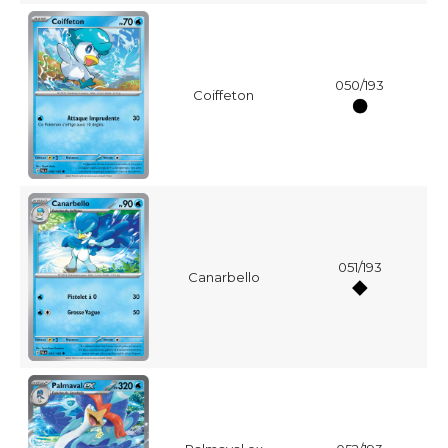
050/193
Coiffeton
051/193
Canarbello