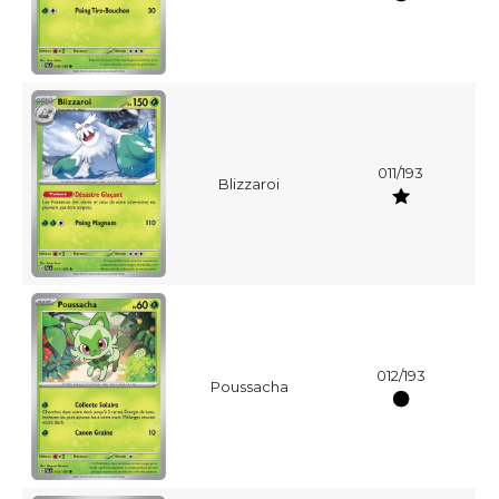
011/193
Blizzaroi
012/193
Poussacha