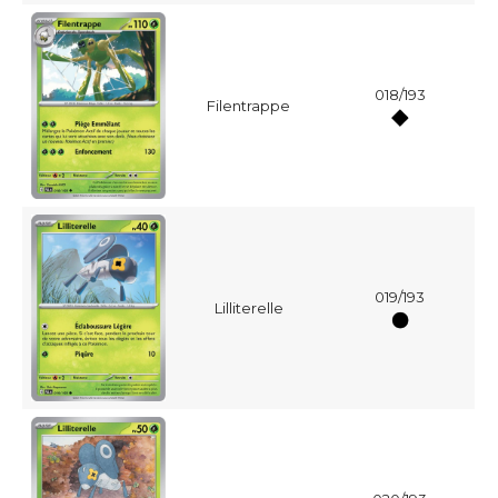
018/193
Filentrappe
019/193
Lilliterelle