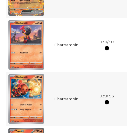
038/193
Charbambin
039/193
Charbambin