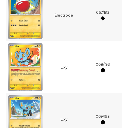
067/193
Électrode
068/193
Lixy
069/193
Lixy