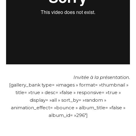
Invitée à la présentation.
[gallery_bank type= »images » format= »thumbnail »
title= »true » desc= »false » responsive= »true »
display= »all » sort_by= »random »
animation_effect= »bounce » album_title= »false »
album_id= »296″]