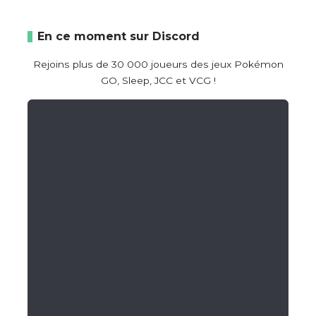
En ce moment sur Discord
Rejoins plus de 30 000 joueurs des jeux Pokémon
GO, Sleep, JCC et VCG !