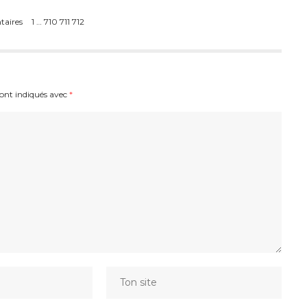
taires
1
…
710
711
712
sont indiqués avec
*