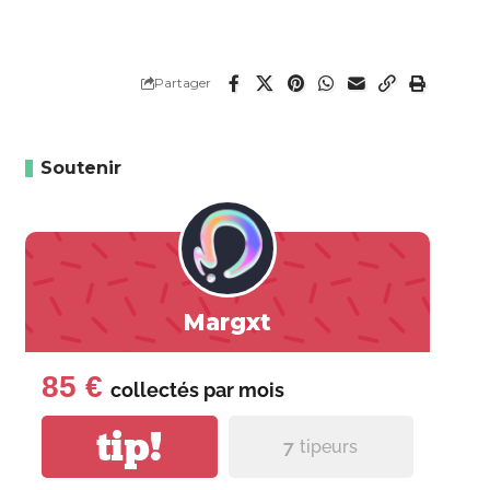
Partager
Soutenir
Margxt
85 €
collectés par
mois
tip!
7
tipeurs