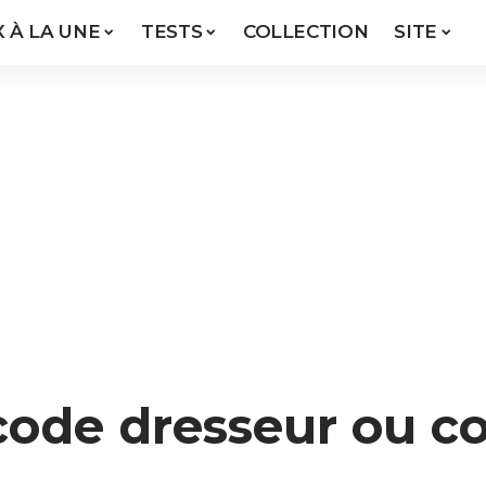
X À LA UNE
TESTS
COLLECTION
SITE
code dresseur ou c