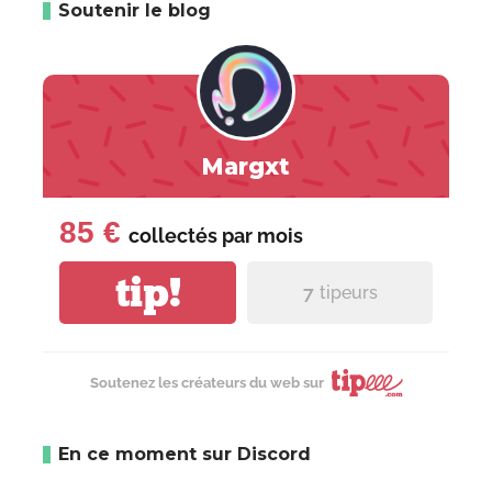
Soutenir le blog
Margxt
85 €
collectés par
mois
tip!
7
tipeurs
Soutenez les créateurs du web sur
En ce moment sur Discord