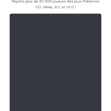
Rejoins plus de 30 000 joueurs des jeux Pokémon
GO, Sleep, JCC et VCG !