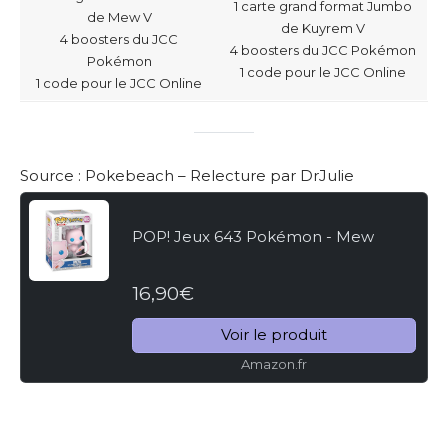
1 carte grand format Jumbo
de Mew V
de Kuyrem V
4 boosters du JCC
4 boosters du JCC Pokémon
Pokémon
1 code pour le JCC Online
1 code pour le JCC Online
Source :
Pokebeach
– Relecture par DrJulie
POP! Jeux 643 Pokémon - Mew
16,90€
Voir le produit
Amazon.fr