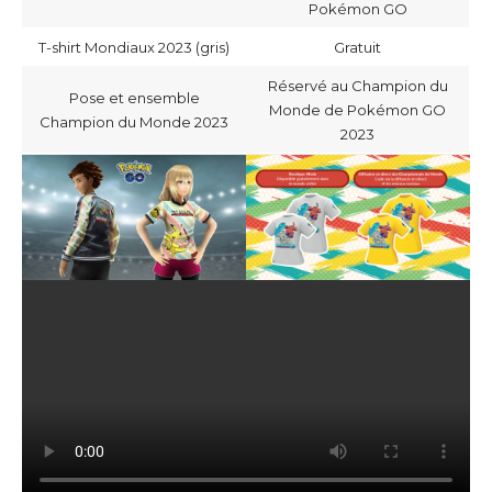
Pokémon GO
T-shirt Mondiaux 2023 (gris)
Gratuit
Réservé au Champion du
Pose et ensemble
Monde de Pokémon GO
Champion du Monde 2023
2023