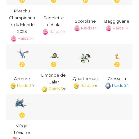
Pikachu
Championna
Sabelette
Scorplane
Baggiguane
ts du Monde
d’Alola
Raids 1⭐
Raids 1⭐
2023
Raids 1⭐
Raids 1⭐
Limonde de
Airmure
Quartermac
Cresselia
Galar
Raids 3
⭐
Raids 3
⭐
Raids 5⭐
Raids 3
⭐
Méga-
Léviator