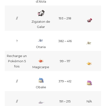
d’Alola
//
193 – 218
Zigzaton de
Galar
?
382 – 416
Otaria
Recharge un
Pokémon 5
99 – 117
fois
Magicarpe
//
379 – 412
Obalie
//
191 – 215
N/A