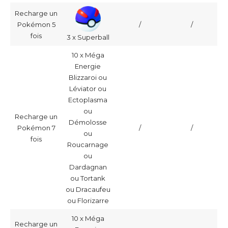
Recharge un
Pokémon 5
/
/
fois
3 x Superball
10 x Méga
Energie
Blizzaroi ou
Léviator ou
Ectoplasma
ou
Recharge un
Démolosse
Pokémon 7
/
/
ou
fois
Roucarnage
ou
Dardagnan
ou Tortank
ou Dracaufeu
ou Florizarre
10 x Méga
Recharge un