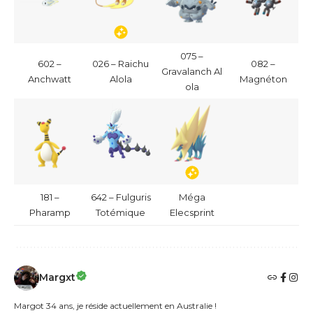
075 –
602 –
026 – Raichu
082 –
Gravalanch Al
Anchwatt
Alola
Magnéton
ola
181 –
642 – Fulguris
Méga
Pharamp
Totémique
Elecsprint
Margxt
Margot 34 ans, je réside actuellement en Australie !