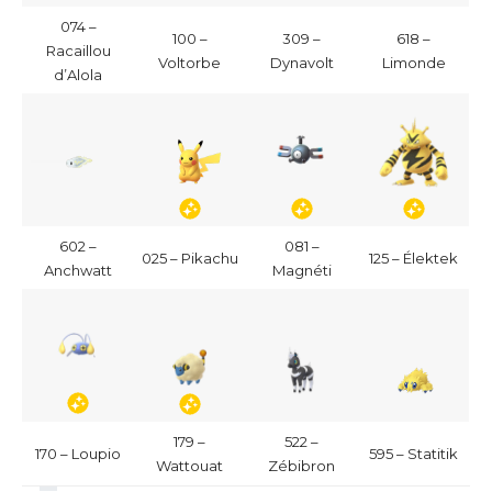
074 –
100 –
309 –
618 –
Racaillou
Voltorbe
Dynavolt
Limonde
d’Alola
602 –
081 –
025 – Pikachu
125 – Élektek
Anchwatt
Magnéti
179 –
522 –
170 – Loupio
595 – Statitik
Wattouat
Zébibron