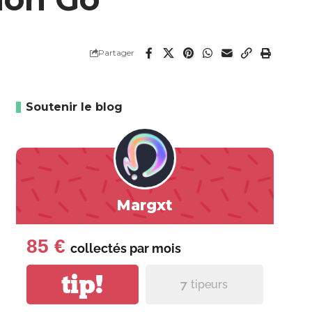
Partager
Soutenir le blog
Margxt
85 €
collectés par
mois
tip!
7
tipeurs