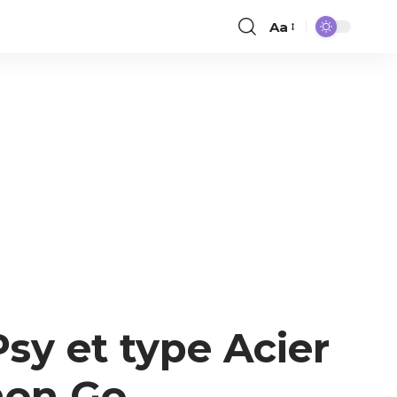
Aa
y et type Acier
mon Go