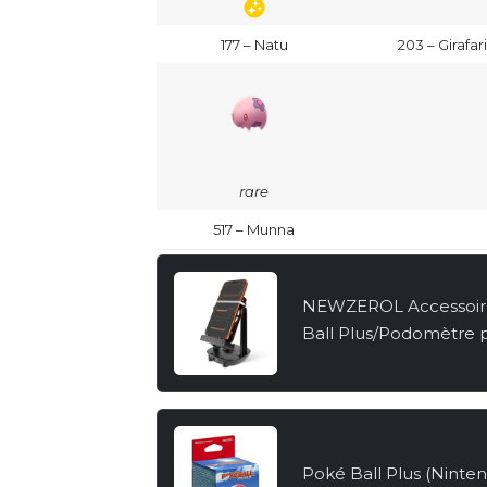
177 – Natu
203 – Girafar
rare
517 – Munna
NEWZEROL Accessoire
Ball Plus/Podomètre 
Pokemon Go, [Câble USB
[Version Muette] Étapes
Poké Ball Plus (Ninte