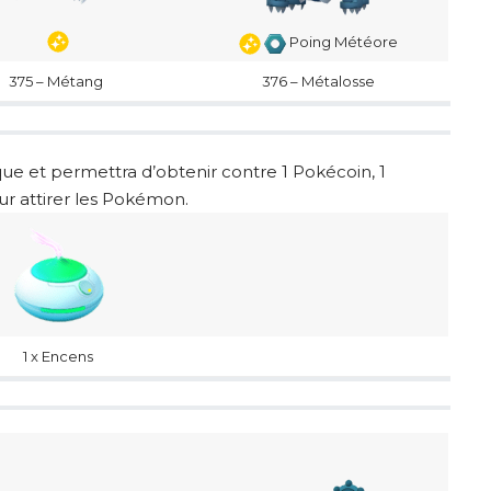
Poing Météore
375 – Métang
376 – Métalosse
que et permettra d’obtenir contre 1 Pokécoin, 1
ur attirer les Pokémon.
1 x Encens