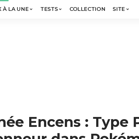
X À LA UNE
TESTS
COLLECTION
SITE
ée Encens : Type Ps
’honneur dans Poké