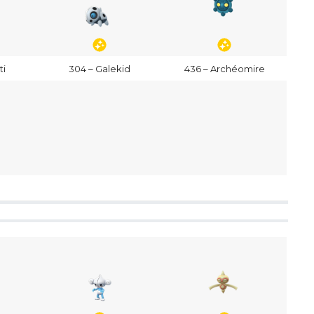
ti
304 – Galekid
436 – Archéomire