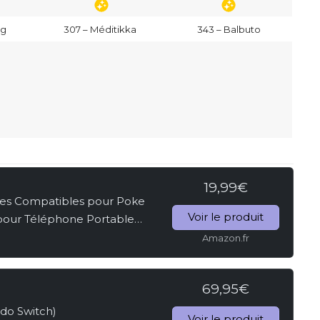
ig
307 – Méditikka
343 – Balbuto
19,99€
s Compatibles pour Poke
Voir le produit
pour Téléphone Portable
] [Installation Facile]
Amazon.fr
...
69,95€
ndo Switch)
Voir le produit