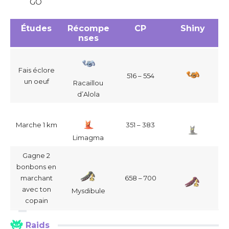
GO
Études
Récompe
CP
Shiny
nses
Fais éclore
516 – 554
un oeuf
Racaillou
d’Alola
Marche 1 km
351 – 383
Limagma
Gagne 2
bonbons en
marchant
658 – 700
avec ton
Mysdibule
copain
Raids