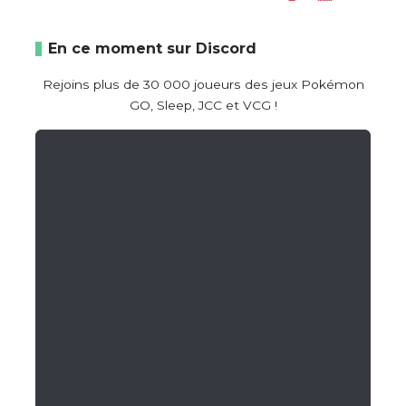
En ce moment sur Discord
Rejoins plus de 30 000 joueurs des jeux Pokémon
GO, Sleep, JCC et VCG !