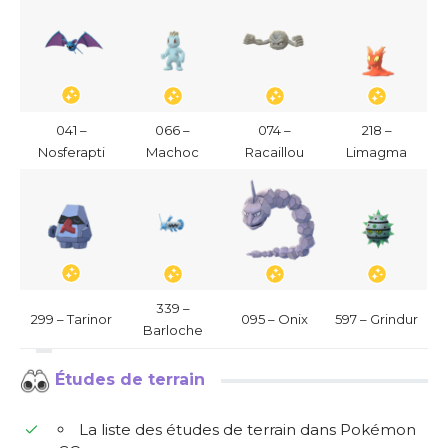
041 –
066 –
074 –
218 –
Nosferapti
Machoc
Racaillou
Limagma
339 –
299 – Tarinor
095 – Onix
597 – Grindur
Barloche
Études de terrain
La liste des études de terrain dans Pokémon