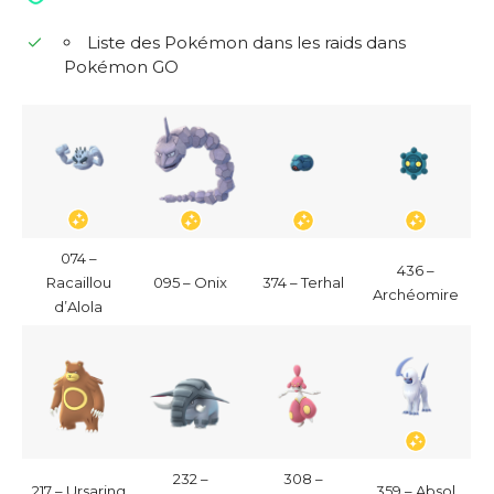
Liste des Pokémon dans les raids dans
Pokémon GO
074 –
436 –
Racaillou
095 – Onix
374 – Terhal
Archéomire
d’Alola
232 –
308 –
217 – Ursaring
359 – Absol