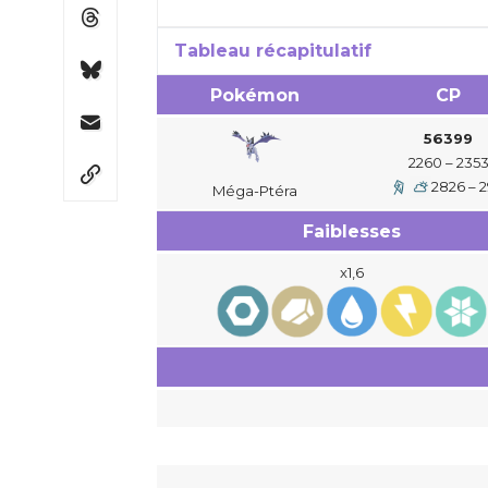
Tableau récapitulatif
Pokémon
CP
56399
2260 – 235
2826 – 2
Méga-
Ptéra
Faiblesses
x1,6