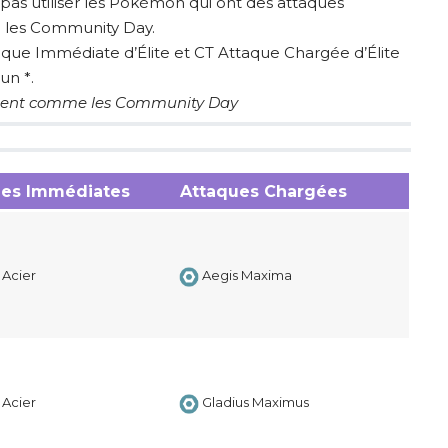
pas utiliser les Pokémon qui ont des attaques
 les Community Day.
taque Immédiate d’Élite et CT Attaque Chargée d’Élite
un *.
nement comme les Community Day
ues Immédiates
Attaques Chargées
 Acier
Aegis Maxima
 Acier
Gladius Maximus