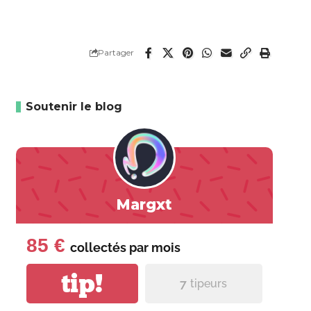
Partager
Soutenir le blog
Margxt
85 €
collectés par
mois
tip!
7
tipeurs