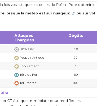
a fois vos attaques et celles de Ptéra
! Pour obtenir le
re lorsque la météo est sur nuageux
ou sur vol
Attaques
Dégâts
Chargées
Ultralaser
150
Pouvoir Antique
70
Éboulement
75
Tête de Fer
60
Telluriforce
100
téra
ée et CT Attaque Immédiate pour modifier les