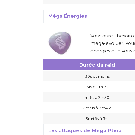
Méga Énergies
Vous aurez besoin
méga-évoluer. Vous
énergies que vous o
Durée du raid
30s et moins
31s et 1m15s
1m16s à 2m30s
2m31s à 3m45s
3m46s à 5m
Les attaques de Méga Ptéra