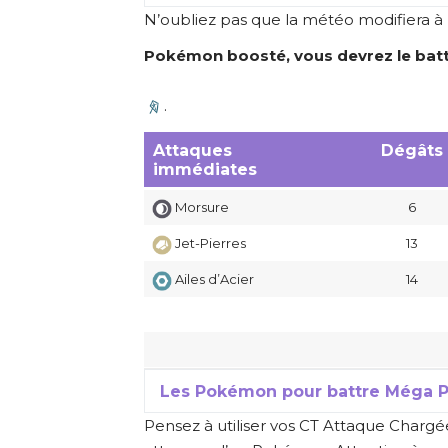
N’oubliez pas que
la météo modifiera à l
Pokémon boosté, vous devrez le batt
.
Attaques
Dégâts
immédiates
Morsure
6
Jet-Pierres
13
Ailes d’Acier
14
Les Pokémon pour battre Méga P
Pensez à utiliser vos CT Attaque Charg