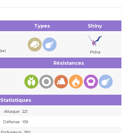
Types
Shiny
3
941
Ptéra
Résistances
Statistiques
Attaque : 221
Défense : 159
Endurance : 190