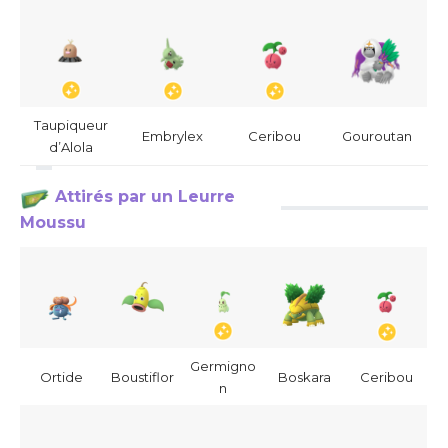
Taupiqueur
Embrylex
Ceribou
Gouroutan
d’Alola
Attirés par un Leurre
Moussu
Germigno
Ortide
Boustiflor
Boskara
Ceribou
n