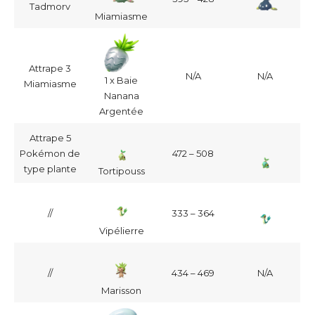
Tadmorv
Miamiasme
Attrape 3
N/A
N/A
1 x Baie
Miamiasme
Nanana
Argentée
Attrape 5
Pokémon de
472 – 508
type plante
Tortipouss
//
333 – 364
Vipélierre
//
434 – 469
N/A
Marisson