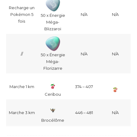
Recharge un
Pokémon 5
N/A
N/A
50 x Énergie
fois
Méga-
Blizzaroi
//
N/A
N/A
50 x Énergie
Méga-
Florizarre
Marche 1 km
374 – 407
Ceribou
Marche 3 km
446 – 481
N/A
Brocélôme