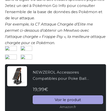
Jetez un œil à Pokémon Go Info pour consulter
l’ensemble de la base de données des Pokémon et
de leur attaque.
Par exemple, la CT Attaque Chargée d’Elite me
permet ci-dessous d’obtenir un Mewtwo avec
l’attaque chargée « Frappe Psy », la meilleure attaque
chargée pour ce Pokémon.
NEWZEROL Accessoires
Compatibles pour Poke Ball
Plus/Podomètre pour Téléphone
19,99€
Portable Pokemon Go, [Câble USB]
[Installation Facile] [Version Muette]
Voir le produit
Étapes...
Amazon.fr