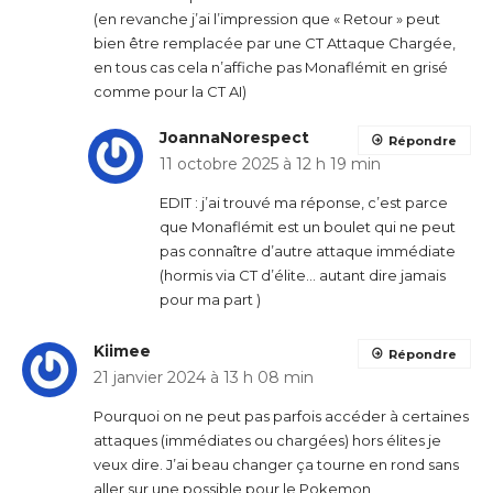
(en revanche j’ai l’impression que « Retour » peut
bien être remplacée par une CT Attaque Chargée,
en tous cas cela n’affiche pas Monaflémit en grisé
comme pour la CT AI)
JoannaNorespect
Répondre
11 octobre 2025 à 12 h 19 min
EDIT : j’ai trouvé ma réponse, c’est parce
que Monaflémit est un boulet qui ne peut
pas connaître d’autre attaque immédiate
(hormis via CT d’élite… autant dire jamais
pour ma part )
Kiimee
Répondre
21 janvier 2024 à 13 h 08 min
Pourquoi on ne peut pas parfois accéder à certaines
attaques (immédiates ou chargées) hors élites je
veux dire. J’ai beau changer ça tourne en rond sans
aller sur une possible pour le Pokemon