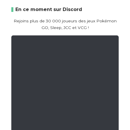
En ce moment sur Discord
Rejoins plus de 30 000 joueurs des jeux Pokémon
GO, Sleep, JCC et VCG !