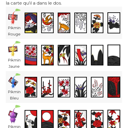
la carte qu’il a dans le dos.
Pikmin
Rouge
Pikmin
Jaune
Pikmin
Bleu
Pikmin