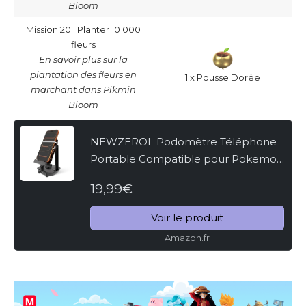
Bloom
Mission 20 : Planter 10 000
fleurs
En savoir plus sur la
plantation des fleurs en
1 x Pousse Dorée
marchant dans Pikmin
Bloom
NEWZEROL Podomètre Téléphone
Portable Compatible pour Pokemon
Go/Pokemon Go Plus, [Œufs à Couver
19,99€
ou Bonbons Copains] [Version
Muette] Équipement Accessoire...
Voir le produit
Amazon.fr