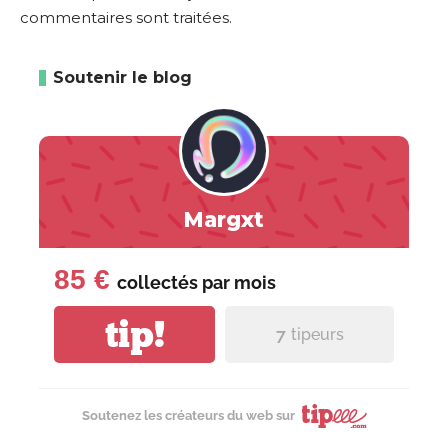
commentaires sont traitées
.
Soutenir le blog
Margxt
85 €
collectés par
mois
tip!
7
tipeurs
Soutenez les créateurs du web sur