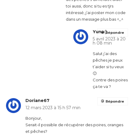
toi aussi, donc si tu es tjrs
intéressé, j’ai poster mon code
dans un message plus bas ^_^
Yuna:)
Répondre
5 avril 2023 à 20
h 08 min
Salut j’ai des
pêches je peux
t’aider si tu veux
🙂
Contre des poires
ça te va ?
Doriane67
Répondre
12 mars 2023 à 15 h 57 min
Bonjour,
Serait-il possible de récupérer des poires, oranges
et pêches?