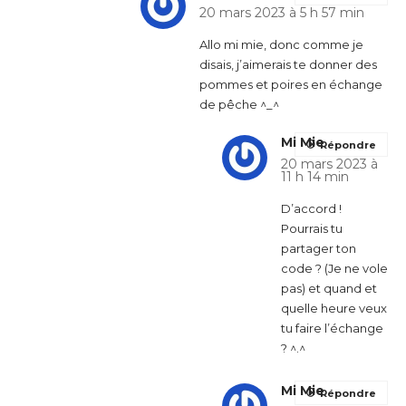
20 mars 2023 à 5 h 57 min
Allo mi mie, donc comme je
disais, j’aimerais te donner des
pommes et poires en échange
de pêche ^_^
Mi Mie
Répondre
20 mars 2023 à
11 h 14 min
D’accord !
Pourrais tu
partager ton
code ? (Je ne vole
pas) et quand et
quelle heure veux
tu faire l’échange
? ^.^
Mi Mie
Répondre