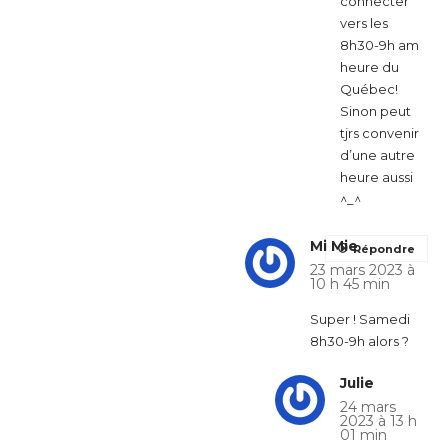
connecter
vers les
8h30-9h am
heure du
Québec!
Sinon peut
tjrs convenir
d’une autre
heure aussi
^_^
Mi Mie
Répondre
23 mars 2023 à
10 h 45 min
Super ! Samedi
8h30-9h alors ?
Julie
24 mars
2023 à 13 h
01 min