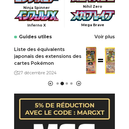
Nihil Zero
Ninja Spinner
Mega Brave
Inferno X
Guides utiles
Voir plus
Liste des équivalents
Comm
japonais des extensions des
ses 
cartes Pokémon
(cla
27 décembre 2024
29 