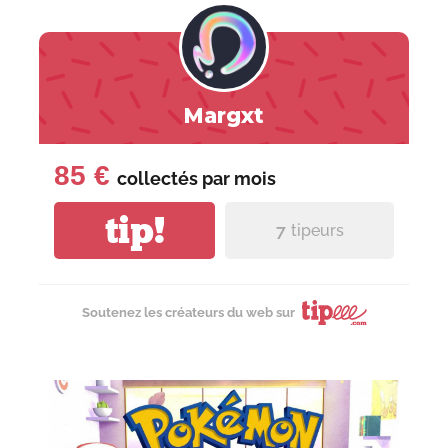
Margxt
85 €
collectés par
mois
tip!
7
tipeurs
Soutenez les créateurs du web sur