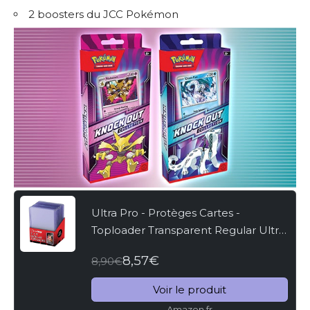
2 boosters du JCC Pokémon
Ultra Pro - Protèges Cartes -
Toploader Transparent Regular Ultra
Clear 3"x4" Par 25
8,57€
8,90€
Voir le produit
Amazon.fr