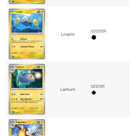
020/091
Loupio
021/091
Lanturn