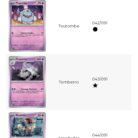
042/091
Toutombe
043/091
Tomberro
044/091
Mordudor