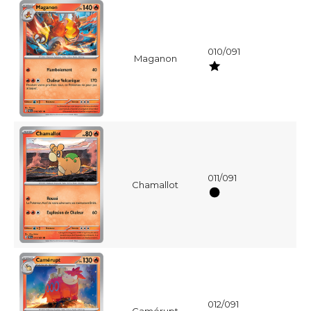
010/091
Maganon
011/091
Chamallot
012/091
Camérupt