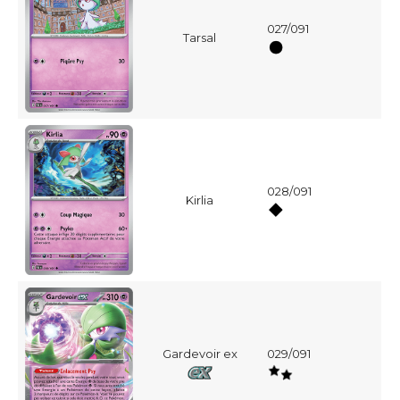
027/091
Tarsal
028/091
Kirlia
Gardevoir ex
029/091