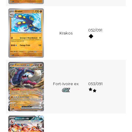
052/091
Krakos
Fort-Ivoire ex
053/091