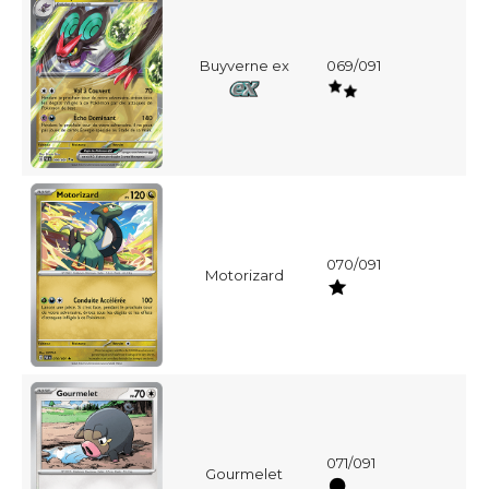
Buyverne ex
069/091
070/091
Motorizard
071/091
Gourmelet