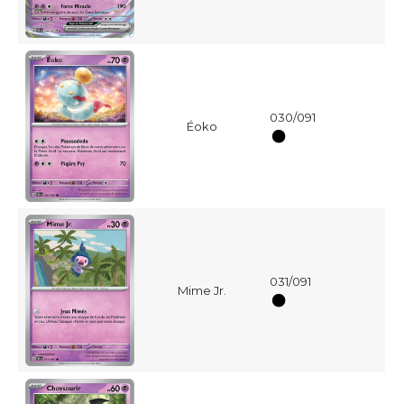
030/091
Éoko
031/091
Mime Jr.