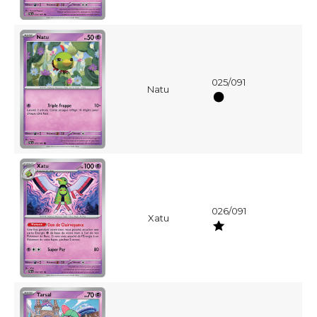
025/091
Natu
026/091
Xatu