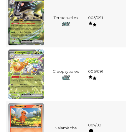
Terracruel ex
005/091
Cléopsytra ex
006/091
007/091
Salamèche