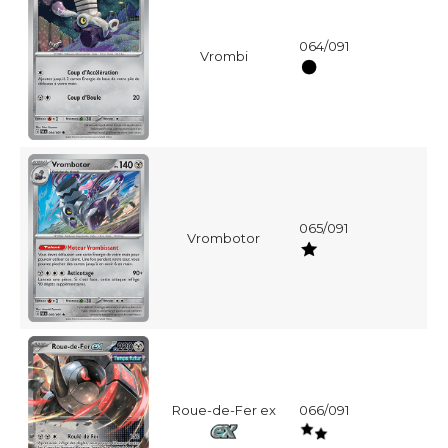
064/091
Vrombi
065/091
Vrombotor
Roue-de-Fer ex
066/091