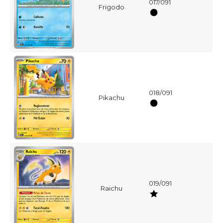
017/091
Frigodo
018/091
Pikachu
019/091
Raichu