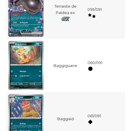
Terraiste de
059/091
Paldea ex
060/091
Baggiguane
061/091
Baggaïd