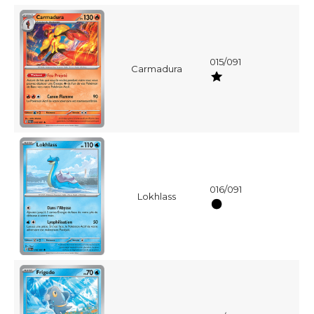
015/091
Carmadura
016/091
Lokhlass