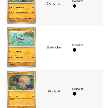
049/091
Donphan
050/091
Barloche
051/091
Poulpaf