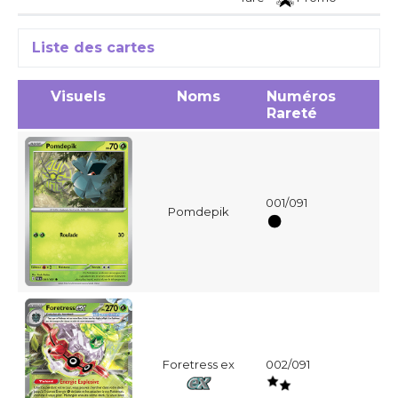
Liste des cartes
Visuels
Noms
Numéros
Rareté
001/091
Pomdepik
Foretress ex
002/091