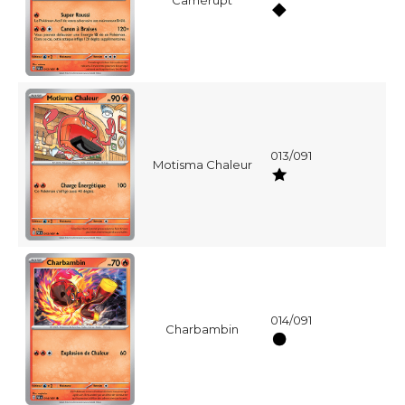
013/091
Motisma Chaleur
014/091
Charbambin