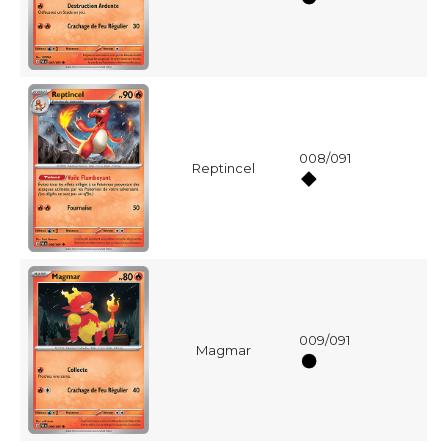
008/091
Reptincel
009/091
Magmar