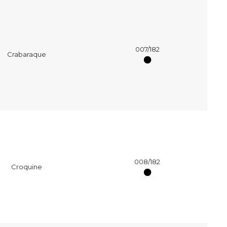
007/182
Crabaraque
008/182
Croquine