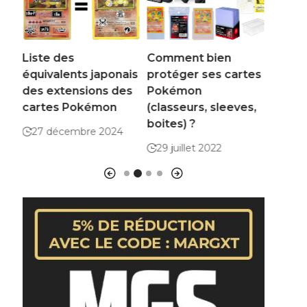
er
Liste des
Comment bien
Connaî
mon
équivalents japonais
protéger ses cartes
compr
des extensions des
Pokémon
rareté
cartes Pokémon
(classeurs, sleeves,
Poké
boites) ?
2
27 décembre 2024
9 juil
29 juillet 2022