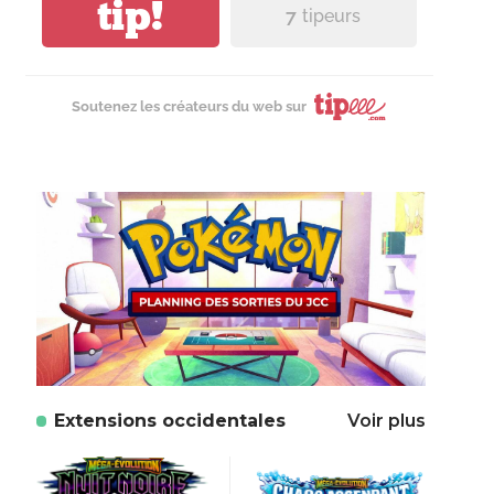
tip!
7
tipeurs
Soutenez les créateurs du web sur
Extensions occidentales
Voir plus