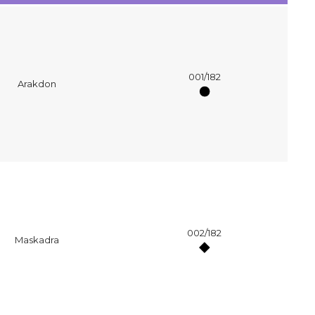
t bien
Connaître et
Comment nettoy
r ses cartes
comprendre la
ses cartes Poké
001/182
Arakdon
on
rareté de sa carte
pour enlever les
urs, sleeves,
Pokémon
tâches ?
?
9 juillet 2024
23 septembre 202
let 2022
002/182
Maskadra