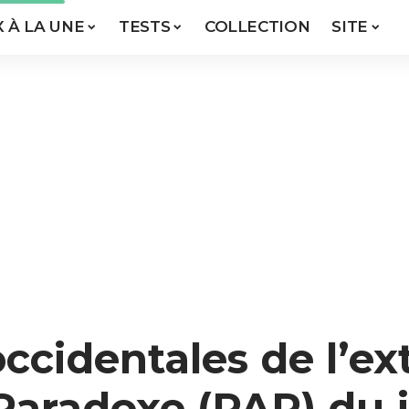
X À LA UNE
TESTS
COLLECTION
SITE
occidentales de l’e
e Paradoxe (PAR) du 