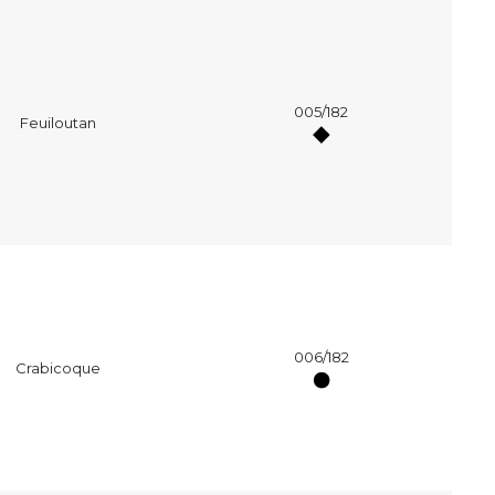
005/182
Feuiloutan
006/182
Crabicoque