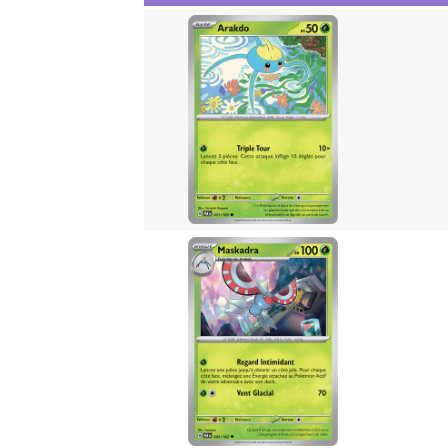
Commen
protége
Pokém
(classe
boites) 
29 juil