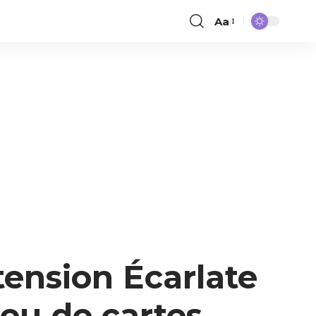
Aa
xtension Écarlate
jeu de cartes