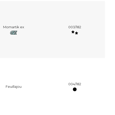
Momartik ex
003/182
004/182
Feuillajou