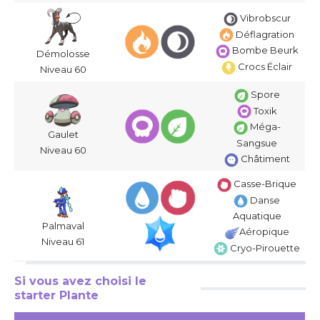
Vibrobscur
Déflagration
Bombe Beurk
Démolosse
Crocs Éclair
Niveau 60
Spore
Toxik
Méga-
Gaulet
Sangsue
Niveau 60
Châtiment
Casse-Brique
Danse
Aquatique
Palmaval
Aéropique
Niveau 61
Cryo-Pirouette
Si vous avez choisi le
starter Plante