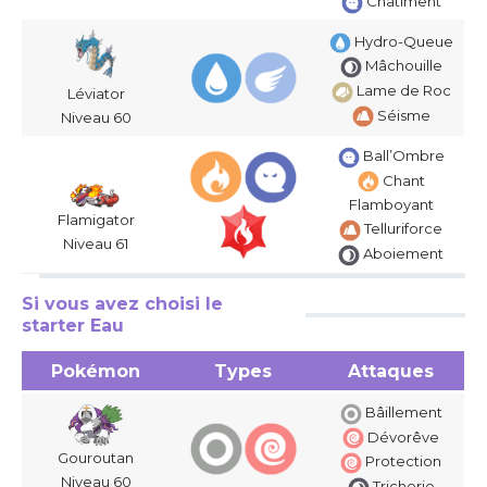
Châtiment
Hydro-Queue
Mâchouille
Lame de Roc
Léviator
Séisme
Niveau 60
Ball’Ombre
Chant
Flamboyant
Flamigator
Telluriforce
Niveau 61
Aboiement
Si vous avez choisi le
starter Eau
Pokémon
Types
Attaques
Bâillement
Dévorêve
Gouroutan
Protection
Niveau 60
Tricherie