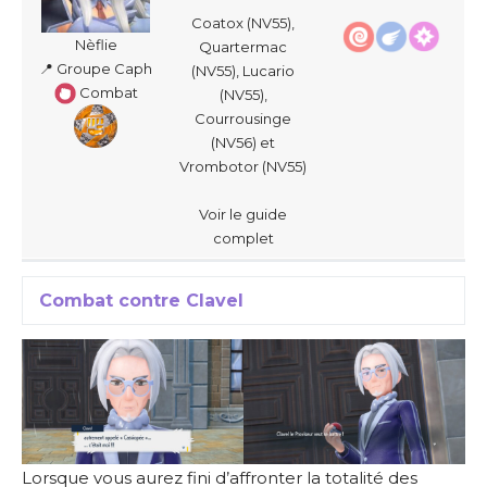
Coatox (NV55),
Nèflie
Quartermac
📍 Groupe Caph
(NV55), Lucario
Combat
(NV55),
Courrousinge
(NV56) et
Vrombotor (NV55)
Voir le guide
complet
Combat contre Clavel
Lorsque vous aurez fini d’affronter la totalité des