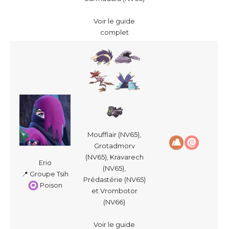
Voir le guide
complet
Moufflair (NV65),
Grotadmorv
(NV65), Kravarech
Erio
(NV65),
📍 Groupe Tsih
Prédastérie (NV65)
Poison
et Vrombotor
(NV66)
Voir le guide