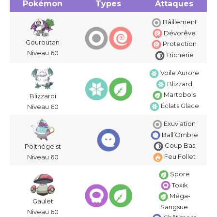
Pokémon
Types
Attaques
Bâillement
Dévorêve
Gouroutan
Protection
Niveau 60
Tricherie
Voile Aurore
Blizzard
Martobois
Blizzaroi
Éclats Glace
Niveau 60
Exuviation
Ball’Ombre
Coup Bas
Polthégeist
Feu Follet
Niveau 60
Spore
Toxik
Méga-
Gaulet
Sangsue
Niveau 60