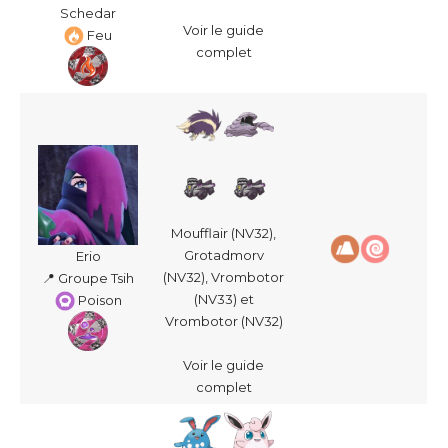
Schedar
Voir le guide
Feu
complet
Moufflair (NV32),
Grotadmorv
Erio
(NV32), Vrombotor
📍 Groupe Tsih
(NV33) et
Poison
Vrombotor (NV32)
Voir le guide
complet