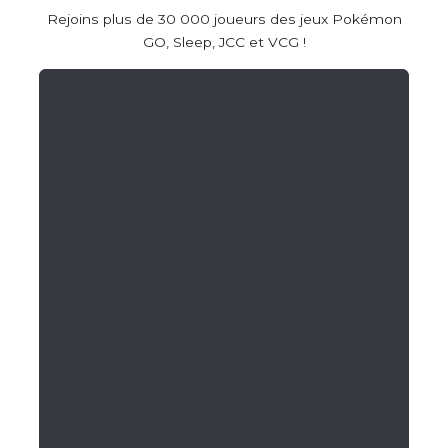
Rejoins plus de 30 000 joueurs des jeux Pokémon
GO, Sleep, JCC et VCG !