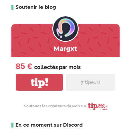
Soutenir le blog
Margxt
85 €
collectés par
mois
tip!
7
tipeurs
Soutenez les créateurs du web sur
En ce moment sur Discord