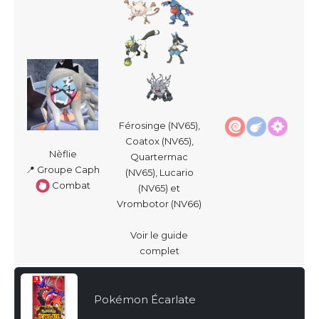
Férosinge (NV65),
Coatox (NV65),
Nèflie
Quartermac
📍 Groupe Caph
(NV65), Lucario
Combat
(NV65) et
Vrombotor (NV66)
Voir le guide
complet
Pokémon Écarlate