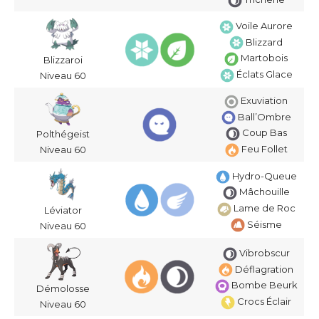
Voile Aurore
Blizzard
Martobois
Blizzaroi
Éclats Glace
Niveau 60
Exuviation
Ball’Ombre
Coup Bas
Polthégeist
Feu Follet
Niveau 60
Hydro-Queue
Mâchouille
Lame de Roc
Léviator
Séisme
Niveau 60
Vibrobscur
Déflagration
Bombe Beurk
Démolosse
Crocs Éclair
Niveau 60