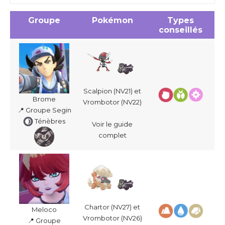
Groupe
Pokémon
Types
conseillés
Scalpion (NV21) et
Brome
Vrombotor (NV22)
📍 Groupe Segin
Ténèbres
Voir le guide
complet
Chartor (NV27) et
Meloco
Vrombotor (NV26)
📍 Groupe