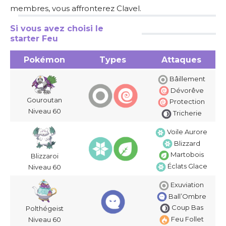
membres, vous affronterez Clavel.
Si vous avez choisi le
starter Feu
Pokémon
Types
Attaques
Bâillement
Dévorêve
Gouroutan
Protection
Niveau 60
Tricherie
Voile Aurore
Blizzard
Martobois
Blizzaroi
Éclats Glace
Niveau 60
Exuviation
Ball’Ombre
Coup Bas
Polthégeist
Feu Follet
Niveau 60