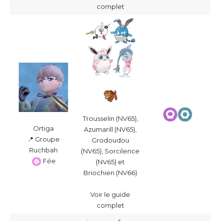
complet
Trousselin (NV65),
Ortiga
Azumarill (NV65),
📍 Groupe
Grodoudou
Ruchbah
(NV65), Sorcilence
Fée
(NV65) et
Briochien (NV66)
Voir le guide
complet