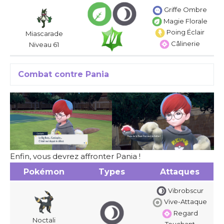
Griffe Ombre
Magie Florale
Poing Éclair
Miascarade
Câlinerie
Niveau 61
Combat contre Pania
Enfin, vous devrez affronter Pania !
Pokémon
Types
Attaques
Vibrobscur
Vive-Attaque
Regard
Noctali