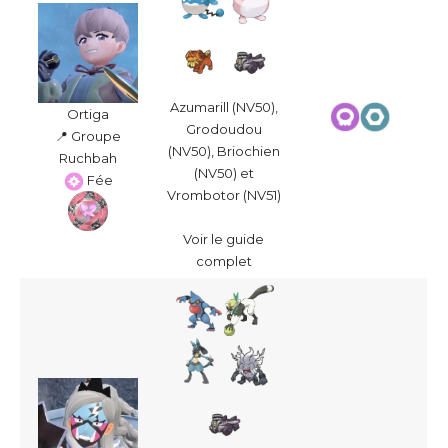
Azumarill (NV50),
Ortiga
Grodoudou
📍 Groupe
(NV50), Briochien
Ruchbah
(NV50) et
Fée
Vrombotor (NV51)
Voir le guide
complet