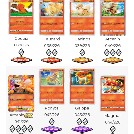
Goupix
Feunard
Caninos
Arcanin
037/226
038/226
039/226
040/226
Ponyta
Galopa
042/226
043/226
Arcanin
Magmar
041/226
044/226