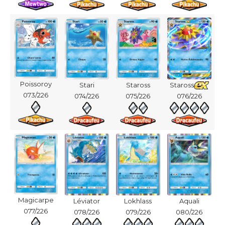
Poissoroy
Stari
Staross
Staross
073/226
074/226
075/226
076/226
Magicarpe
Léviator
Lokhlass
Aquali
077/226
078/226
079/226
080/226