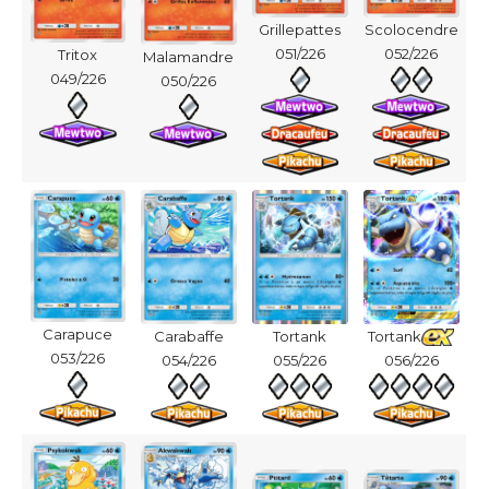
Grillepattes
Scolocendre
051/226
052/226
Tritox
Malamandre
049/226
050/226
Carapuce
Carabaffe
Tortank
Tortank
053/226
054/226
055/226
056/226