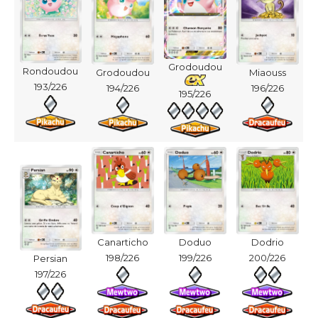
Grodoudou
Rondoudou
Grodoudou
Miaouss
193/226
194/226
196/226
195/226
Canarticho
Doduo
Dodrio
198/226
199/226
200/226
Persian
197/226