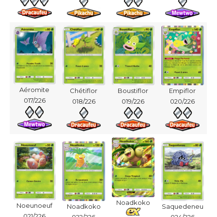
Aéromite
Chétiflor
Boustiflor
Empiflor
017/226
018/226
019/226
020/226
Noadkoko
Noeunoeuf
Noadkoko
Saquedeneu
021/226
022/226
024/226