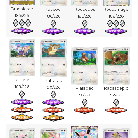
Dracolosse
Roucool
Roucoups
Roucarnage
185/226
186/226
187/226
188/226
Rattata
Rattatac
189/226
190/226
Piafabec
Rapasdepic
191/226
192/226