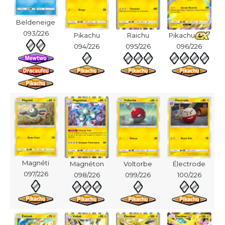
Beldeneige
093/226
Pikachu
Raichu
Pikachu
094/226
095/226
096/226
Magnéti
Magnéton
Voltorbe
Électrode
097/226
098/226
099/226
100/226