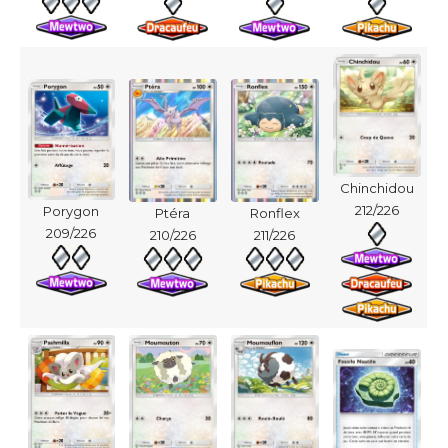
Chinchidou
212/226
Porygon
Ptéra
Ronflex
209/226
210/226
211/226