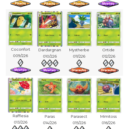
Coconfort
Dardargnan
Mystherbe
Ortide
009/226
010/226
011/226
012/226
Rafflesia
Paras
Parasect
Mimitoss
013/226
014/226
015/226
016/226