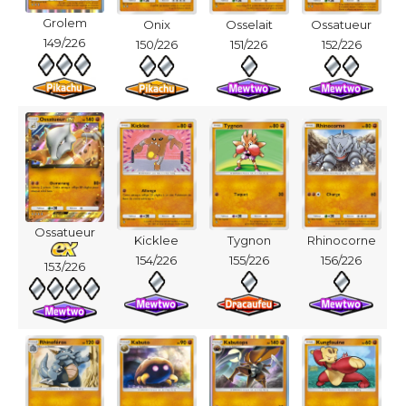
Grolem
Onix
Osselait
Ossatueur
149/226
150/226
151/226
152/226
Ossatueur
Kicklee
Tygnon
Rhinocorne
154/226
155/226
156/226
153/226