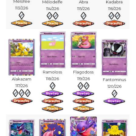
Mélofée
Mélodelfe
Abra
Kadabra
113/226
114/226
115/226
116/226
Ramoloss
Flagodoss
118/226
119/226
Alakazam
Fantominus
117/226
120/226