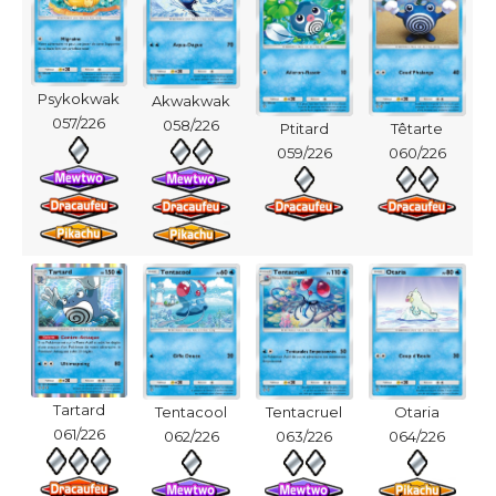
Psykokwak
Akwakwak
057/226
058/226
Ptitard
Têtarte
059/226
060/226
Tartard
Tentacool
Tentacruel
Otaria
061/226
062/226
063/226
064/226