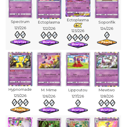
Ectoplasma
Spectrum
Ectoplasma
Soporifik
121/226
122/226
124/226
123/226
Hypnomade
M. Mime
Lippoutou
Mewtwo
125/226
126/226
127/226
128/226