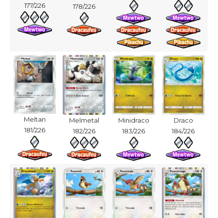
177/226
178/226
Meltan
Melmetal
Minidraco
Draco
181/226
182/226
183/226
184/226