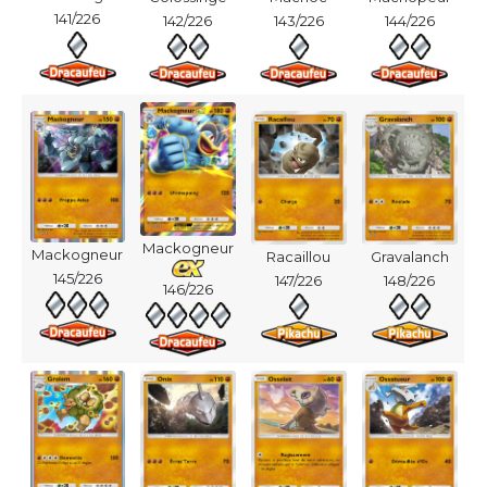
141/226
142/226
143/226
144/226
Mackogneur
Mackogneur
Racaillou
Gravalanch
145/226
147/226
148/226
146/226