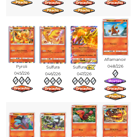
Aflamanoir
048/226
Pyroli
Sulfura
Sulfura
045/226
046/226
047/226