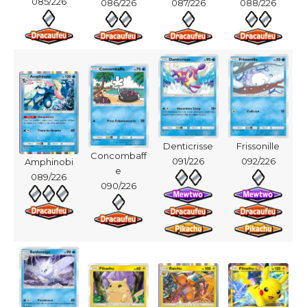
085/226
086/226
087/226
088/226
Denticrisse
Frissonille
Concombaff
091/226
092/226
Amphinobi
e
089/226
090/226