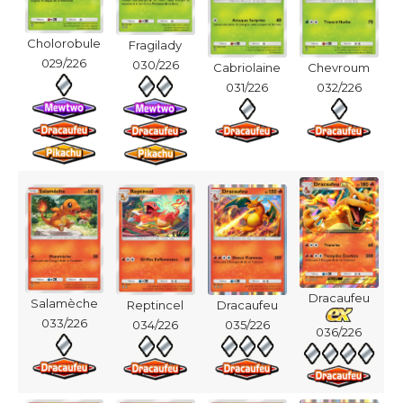
Cholorobule
Fragilady
029/226
030/226
Cabriolaine
Chevroum
031/226
032/226
Dracaufeu
Salamèche
Reptincel
Dracaufeu
033/226
034/226
035/226
036/226