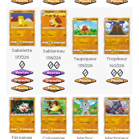
Sabelette
Sablaireau
137/226
138/226
Taupiqueur
Triopikeur
139/226
140/226
Férosinge
Colossinge
Machoc
Machopeur