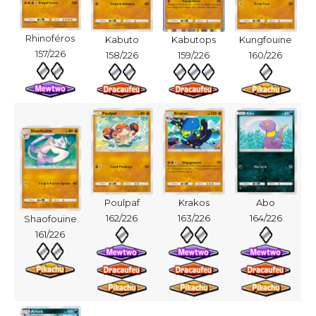
Rhinoféros
Kabuto
Kabutops
Kungfouine
157/226
158/226
159/226
160/226
Poulpaf
Krakos
Abo
162/226
163/226
164/226
Shaofouine
161/226