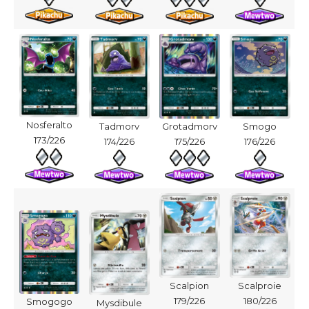
Nosferalto
Tadmorv
Grotadmorv
Smogo
173/226
174/226
175/226
176/226
Scalpion
Scalproie
179/226
180/226
Smogogo
Mysdibule