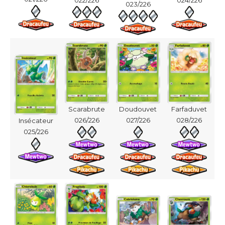
023/226
Scarabrute
Doudouvet
Farfaduvet
026/226
027/226
028/226
Insécateur
025/226