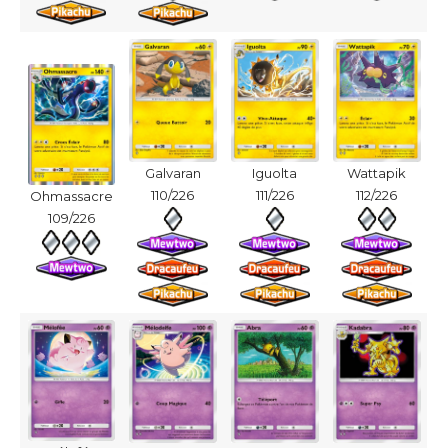
Galvaran
Iguolta
Wattapik
110/226
111/226
112/226
Ohmassacre
109/226