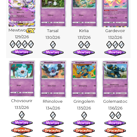
Mewtwo
Tarsal
Kirlia
Gardevoir
129/226
130/226
131/226
132/226
Chovsourir
Rhinolove
Gringolem
Golemastoc
133/226
134/226
135/226
136/226