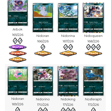
Arbok
165/226
Nidoran
Nidorina
Nidoqueen
166/226
167/226
168/226
Nidoran
Nidorino
Nidoking
Nosferapti
169/226
170/226
171/226
172/226