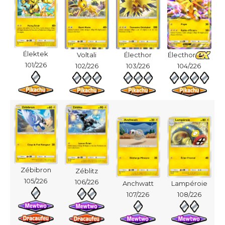
Élektek
Voltali
Électhor
Électhor
101/226
102/226
103/226
104/226
Zébibron
Zéblitz
105/226
106/226
Anchwatt
Lampéroie
107/226
108/226