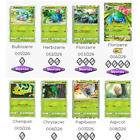
Florizarre
Bulbizarre
Herbizarre
Florizarre
001/226
002/226
003/226
004/226
Chenipan
Chrysacier
Papilusion
Aspicot
005/226
006/226
007/226
008/226