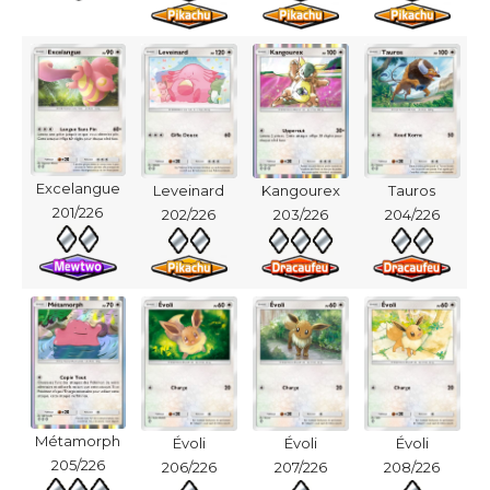
Excelangue
Leveinard
Kangourex
Tauros
201/226
202/226
203/226
204/226
Métamorph
Évoli
Évoli
Évoli
205/226
206/226
207/226
208/226