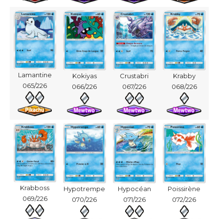
Lamantine
Kokiyas
Crustabri
Krabby
065/226
066/226
067/226
068/226
Krabboss
Hypotrempe
Hypocéan
Poissirène
069/226
070/226
071/226
072/226