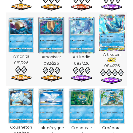
Artikodin
Amonita
Amonistar
Artikodin
081/226
082/226
083/226
084/226
Couaneton
Lakmècygne
Grenousse
Croâporal