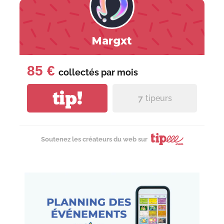
Margxt
85 €
collectés par
mois
tip!
7
tipeurs
Soutenez les créateurs du web sur