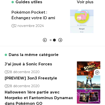
Guides utiles
Voir plus
Pokémon Pocket :
Poké
Échangez votre ID ami
prat
de c
2 novembre 2024
7 a
Dans la même catégorie
J’ai joué à Sonic Forces
28 décembre 2020
[PREVIEW] 3on3 Freestyle
28 décembre 2020
Halloween 1ère partie avec
Morpeko et Fantominus Dynamax
dans Pokémon GO