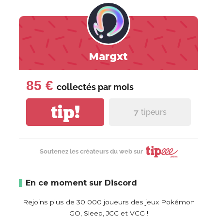
Margxt
85 €
collectés par
mois
tip!
7
tipeurs
Soutenez les créateurs du web sur
En ce moment sur Discord
Rejoins plus de 30 000 joueurs des jeux Pokémon
GO, Sleep, JCC et VCG !