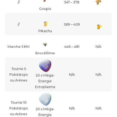
//
347 – 378
Goupix
//
369 – 409
Pikachu
Marche 5 KM
446 – 481
N/A
Brocélôme
Tourne 5
Pokéstops
N/A
N/A
20 x Méga-
ou Arènes
Énergie
Ectoplasma
Tourne 10
Pokéstops
N/A
N/A
20 x Méga-
ou Arènes
Énergie