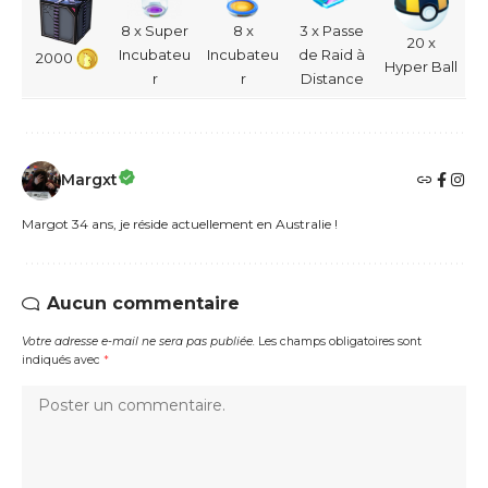
8 x Super
8 x
3 x Passe
20 x
Incubateu
Incubateu
de Raid à
2000
Hyper Ball
r
r
Distance
Margxt
Margot 34 ans, je réside actuellement en Australie !
Aucun commentaire
Votre adresse e-mail ne sera pas publiée.
Les champs obligatoires sont
indiqués avec
*