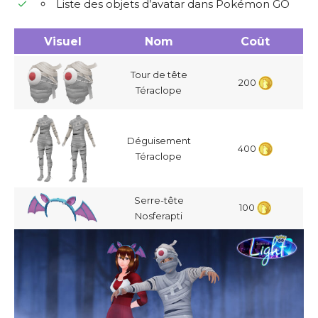
Liste des objets d’avatar dans Pokémon GO
Visuel
Nom
Coût
Tour de tête
200
Téraclope
Déguisement
400
Téraclope
Serre-tête
100
Nosferapti