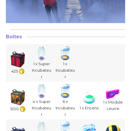
Boites
1 x Super
1 x
Incubateu
Incubateu
425
r
r
4 x Super
6 x
1 x Module
Incubateu
Incubateu
1 x Encens
Leurre
1200
r
r