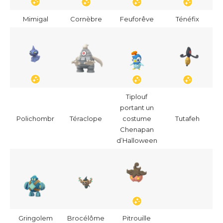
Mimigal
Cornèbre
Feuforêve
Ténéfix
Tiplouf
portant un
Polichombr
Téraclope
costume
Tutafeh
Chenapan
d’Halloween
Gringolem
Brocélôme
Pitrouille