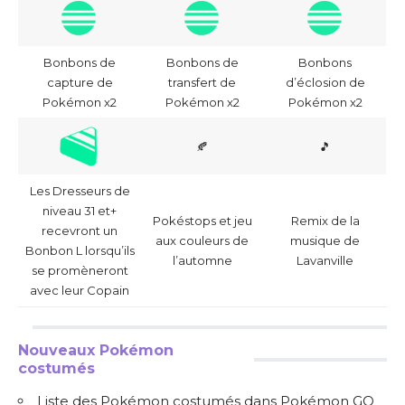
Bonbons de
Bonbons de
Bonbons
capture de
transfert de
d’éclosion de
Pokémon x2
Pokémon x2
Pokémon x2
🍂
🎵
Les Dresseurs de
niveau 31 et+
Pokéstops et jeu
Remix de la
recevront un
aux couleurs de
musique de
Bonbon L lorsqu’ils
l’automne
Lavanville
se promèneront
avec leur Copain
Nouveaux Pokémon
costumés
Liste des Pokémon costumés dans Pokémon GO