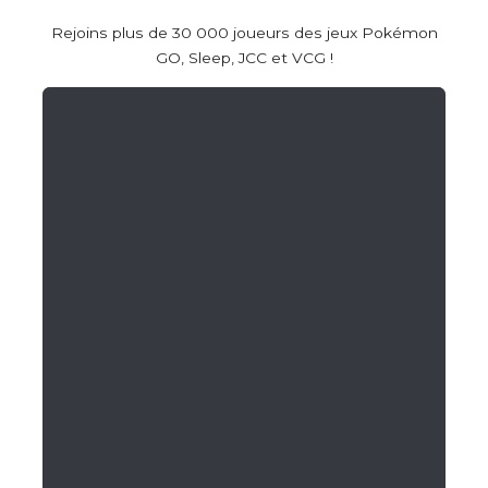
Rejoins plus de 30 000 joueurs des jeux Pokémon
GO, Sleep, JCC et VCG !