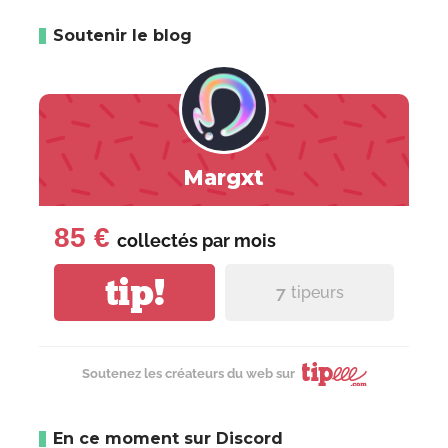
Soutenir le blog
Margxt
85 €
collectés par
mois
tip!
7
tipeurs
Soutenez les créateurs du web sur
En ce moment sur Discord