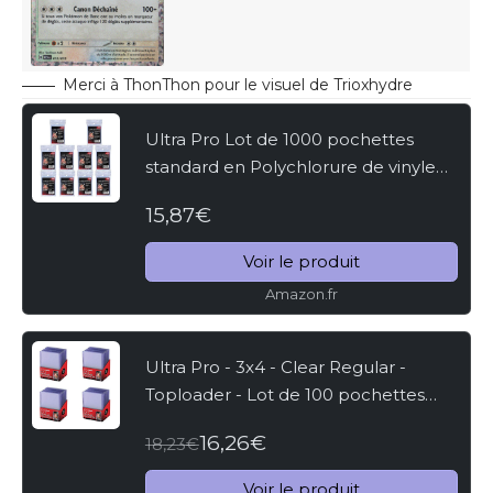
Merci à ThonThon pour le visuel de Trioxhydre
Ultra Pro Lot de 1000 pochettes
standard en Polychlorure de vinyle
(PVC) pour cartes Penny - Pour
15,87€
cartes à collectionner comme
Pokemon Magic - Taille...
Voir le produit
Amazon.fr
Ultra Pro - 3x4 - Clear Regular -
Toploader - Lot de 100 pochettes
pour cartes épaisses - Pour les cartes
16,26€
18,23€
à collectionner comme Pokemon
Magic - Taille...
Voir le produit