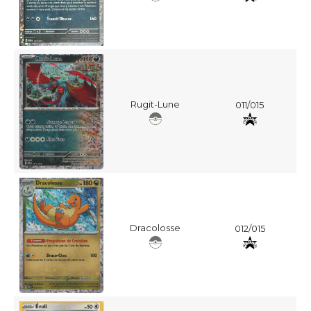
Rugit-Lune
011/015
Dracolosse
012/015