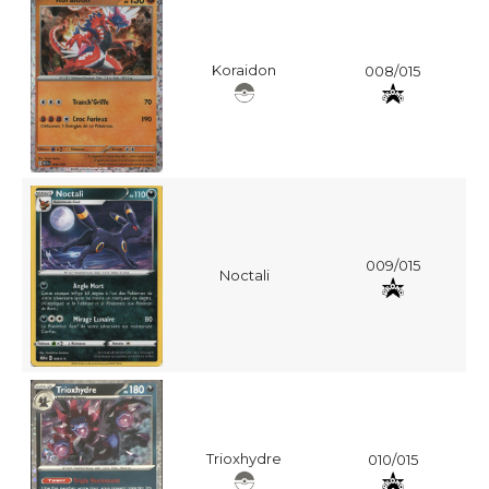
Koraidon
008/015
009/015
Noctali
Trioxhydre
010/015