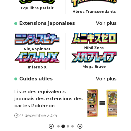
Equilibre parfait
Héros Transcendants
Extensions japonaises
Voir plus
Nihil Zero
Ninja Spinner
Mega Brave
Inferno X
Guides utiles
Voir plus
Liste des équivalents
Comm
japonais des extensions des
ses 
cartes Pokémon
(cla
27 décembre 2024
29 