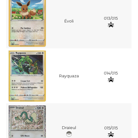
013/015
Évoli
014/015
Rayquaza
Draïeul
015/015