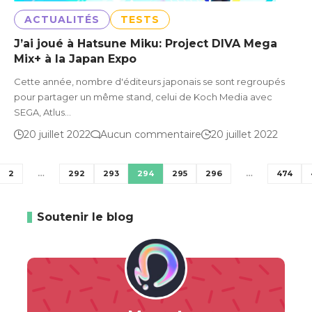
ACTUALITÉS
TESTS
J’ai joué à Hatsune Miku: Project DIVA Mega
Mix+ à la Japan Expo
Cette année, nombre d'éditeurs japonais se sont regroupés
pour partager un même stand, celui de Koch Media avec
SEGA, Atlus…
20 juillet 2022
Aucun commentaire
20 juillet 2022
2
…
292
293
294
295
296
…
474
Soutenir le blog