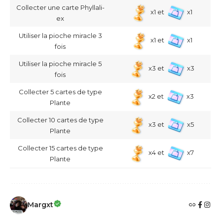
Collecter une carte Phyllali-
x1 et
x1
ex
Utiliser la pioche miracle 3
x1 et
x1
fois
Utiliser la pioche miracle 5
x3 et
x3
fois
Collecter 5 cartes de type
x2 et
x3
Plante
Collecter 10 cartes de type
x3 et
x5
Plante
Collecter 15 cartes de type
x4 et
x7
Plante
Margxt