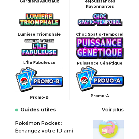
Gardiens Asutraux
Réjouissances
Rayonnantes
Lumière Triomphale
Choc Spatio-Temporel
L'Ïle Fabuleuse
Puissance Génétique
Promo-A
Promo-B
Guides utiles
Voir plus
Pokémon Pocket :
Poké
Échangez votre ID ami
prat
de c