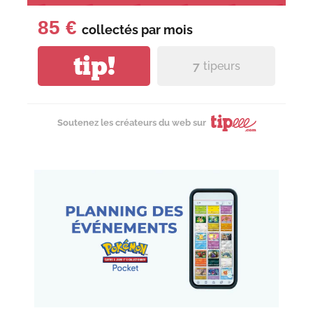
85 €
collectés par
mois
tip!
7
tipeurs
Soutenez les créateurs du web sur