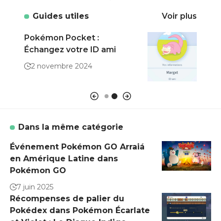
Guides utiles
Voir plus
Pokémon Pocket :
Poké
Échangez votre ID ami
prat
de c
2 novembre 2024
7 a
Dans la même catégorie
Événement Pokémon GO Arraiá
en Amérique Latine dans
Pokémon GO
7 juin 2025
Récompenses de palier du
Pokédex dans Pokémon Écarlate