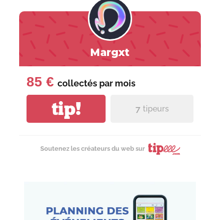
Margxt
85 €
collectés par
mois
tip!
7
tipeurs
Soutenez les créateurs du web sur