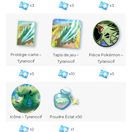
x3
x3
x3
Protège-carte –
Tapis de jeu –
Pièce Pokémon –
Tyranocif
Tyranocif
Tyranocif
x5
x10
x5
Icône – Tyranocif
Poudre Éclat x50
x2
x1