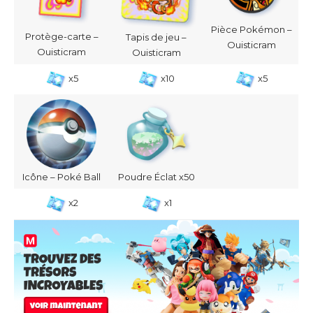
Pièce Pokémon –
Protège-carte –
Tapis de jeu –
Ouisticram
Ouisticram
Ouisticram
x5
x10
x5
Icône – Poké Ball
Poudre Éclat x50
x2
x1