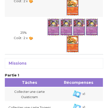
Coût : 2 x
25%
Coût : 2 x
Missions
Partie 1
Tâches
Récompenses
Collecter une carte
x1
Ouisticram
x1
Collecter une carte Togepi