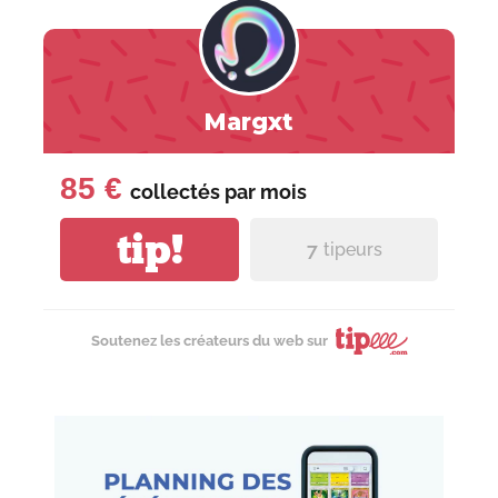
Margxt
85 €
collectés par
mois
tip!
7
tipeurs
Soutenez les créateurs du web sur