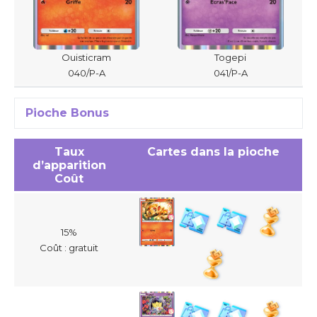
Ouisticram
Togepi
040/P-A
041/P-A
Pioche Bonus
Taux
Cartes dans la pioche
d’apparition
Coût
15%
Coût : gratuit