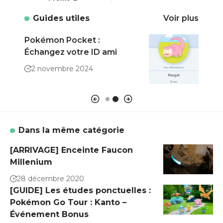
Guides utiles
Voir plus
Pokémon Pocket :
Poké
Échangez votre ID ami
prat
de c
2 novembre 2024
7 a
Dans la même catégorie
[ARRIVAGE] Enceinte Faucon
Millenium
28 décembre 2020
[GUIDE] Les études ponctuelles :
Pokémon Go Tour : Kanto –
Événement Bonus