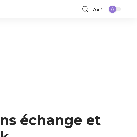
Aa
ons échange et
ek