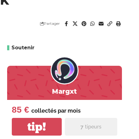
Partager
Soutenir
Margxt
85 €
collectés par
mois
tip!
7
tipeurs