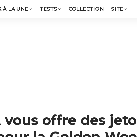
X À LA UNE
TESTS
COLLECTION
SITE
vous offre des jet
 pour la Golden We