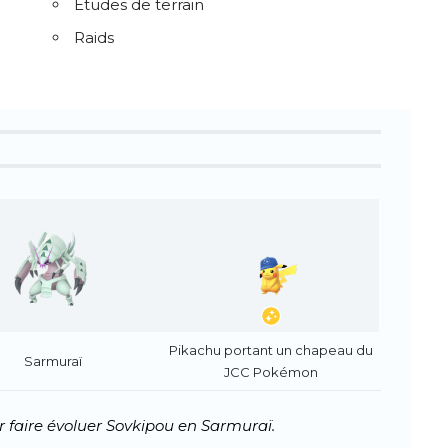
Études de terrain
Raids
Pikachu portant un chapeau du
Sarmuraï
JCC Pokémon
 faire évoluer Sovkipou en Sarmuraï.