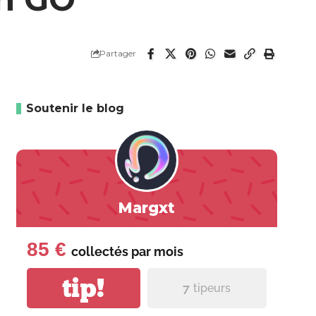
Partager
Soutenir le blog
Margxt
85 €
collectés par
mois
tip!
7
tipeurs