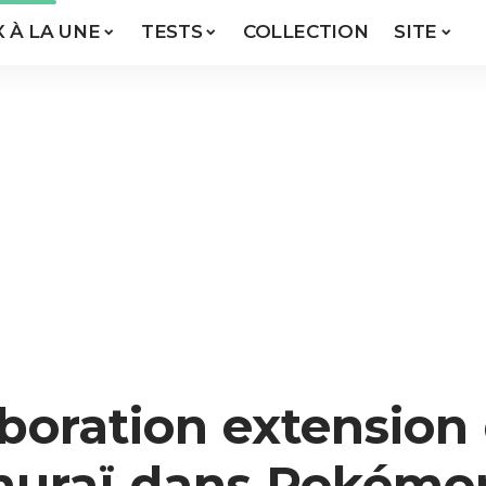
X À LA UNE
TESTS
COLLECTION
SITE
boration extension
rmuraï dans Pokém