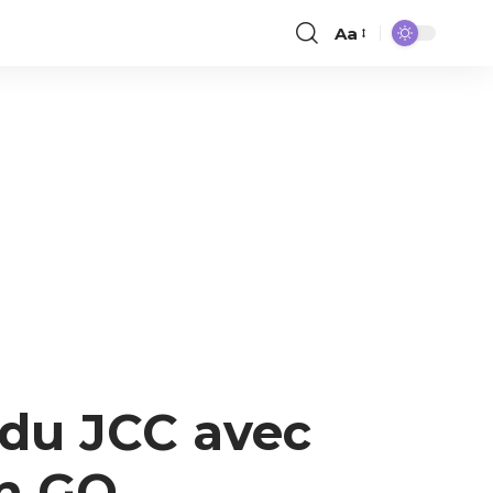
Aa
 du JCC avec
on GO