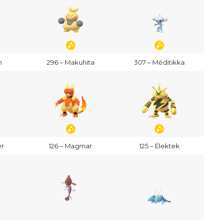
n
296 – Makuhita
307 – Méditikka
er
126 – Magmar
125 – Élektek