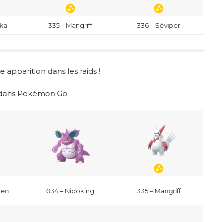
kka
335 – Mangriff
336 – Séviper
apparition dans les raids !
s dans Pokémon Go
een
034 – Nidoking
335 – Mangriff