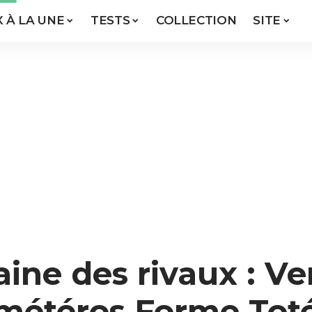
X À LA UNE
TESTS
COLLECTION
SITE
ne des rivaux : Ve
émétéros Forme To