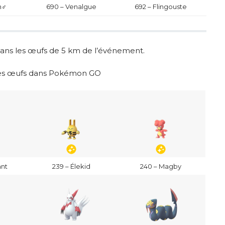
n♂
690 – Venalgue
692 – Flingouste
ns les œufs de 5 km de l’événement.
 les œufs dans Pokémon GO
ant
239 – Élekid
240 – Magby