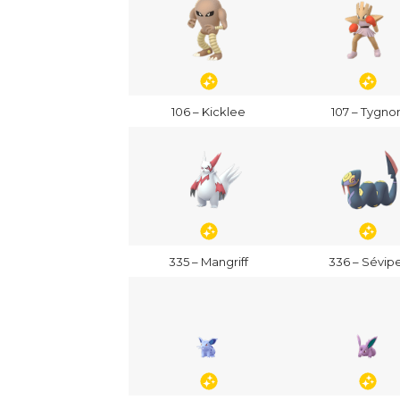
106 – Kicklee
107 – Tygno
335 – Mangriff
336 – Sévip