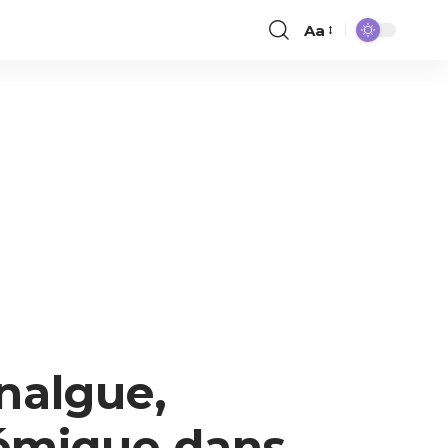
Aa
nalgue,
témique dans