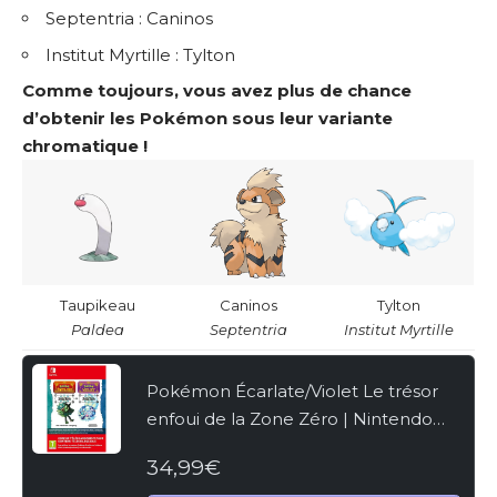
Septentria : Caninos
Institut Myrtille : Tylton
Comme toujours, vous avez plus de chance
d’obtenir les Pokémon sous leur variante
chromatique !
Taupikeau
Caninos
Tylton
Paldea
Septentria
Institut Myrtille
Pokémon Écarlate/Violet Le trésor
enfoui de la Zone Zéro | Nintendo
Switch – Code jeu à télécharger
34,99€