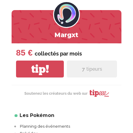
Margxt
85 €
collectés par
mois
tip!
7
tipeurs
Soutenez les créateurs du web sur
Les Pokémon
Planning des événements