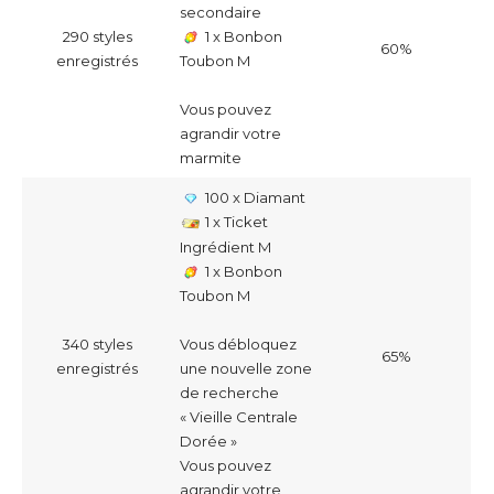
secondaire
290 styles
1 x Bonbon
60%
enregistrés
Toubon M
Vous pouvez
agrandir votre
marmite
100 x Diamant
1 x Ticket
Ingrédient M
1 x Bonbon
Toubon M
340 styles
Vous débloquez
65%
enregistrés
une nouvelle zone
de recherche
« Vieille Centrale
Dorée »
Vous pouvez
agrandir votre