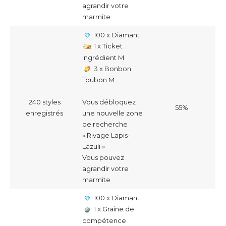
agrandir votre
marmite
100 x Diamant
1 x Ticket
Ingrédient M
3 x Bonbon
Toubon M
240 styles
Vous débloquez
55%
enregistrés
une nouvelle zone
de recherche
« Rivage Lapis-
Lazuli »
Vous pouvez
agrandir votre
marmite
100 x Diamant
1 x Graine de
compétence