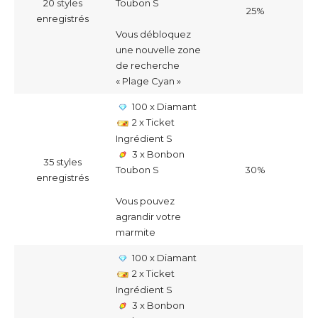
20 styles
Toubon S
25%
enregistrés
Vous débloquez
une nouvelle zone
de recherche
« Plage Cyan »
100 x Diamant
2 x Ticket
Ingrédient S
3 x Bonbon
35 styles
30%
Toubon S
enregistrés
Vous pouvez
agrandir votre
marmite
100 x Diamant
2 x Ticket
Ingrédient S
3 x Bonbon