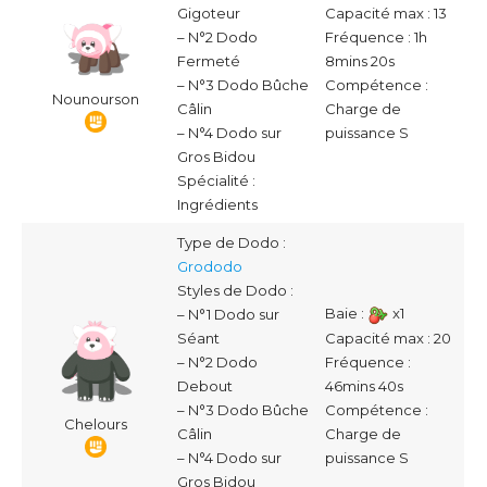
Capacité max : 13
Gigoteur
Fréquence : 1h
– N°2 Dodo
8mins 20s
Fermeté
Compétence :
– N°3 Dodo Bûche
Nounourson
Charge de
Câlin
puissance S
– N°4 Dodo sur
Gros Bidou
Spécialité :
Ingrédients
Type de Dodo :
Grododo
Styles de Dodo :
Baie :
x1
– N°1 Dodo sur
Capacité max : 20
Séant
Fréquence :
– N°2 Dodo
46mins 40s
Debout
Compétence :
– N°3 Dodo Bûche
Chelours
Charge de
Câlin
puissance S
– N°4 Dodo sur
Gros Bidou