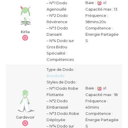
Baie :
x1
– N°1 Dodo
Capacité max : 13
Agenouillé
Fréquence :
– N°2 Dodo
58mins 20s
Révérence
Compétence :
– N°3 Dodo
Kirlia
Énergie Partagée
Dansant
S
– N°4 Dodo sur
Gros Bidou
Spécialité :
Compétences
Type de Dodo :
Bondodo
Styles de Dodo :
Baie :
x1
– N°1 Dodo Robe
Capacité max : 18
Flottante
Fréquence :
– N°2 Dodo
40mins
Embarrassé
Compétence :
– N°3 Dodo Robe
Gardevoir
Énergie Partagée
Déployée
S
– N°4 Dodo sur