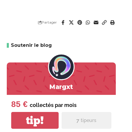
Partager
Soutenir le blog
Margxt
85 €
collectés par
mois
tip!
7
tipeurs