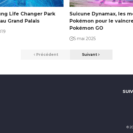
ng Life Changer Park
Suicune Dynamax, les me
e au Grand Palais
Pokémon pour le vaincr
Pokémon GO
019
5 mai 2025
Précédent
Suivant
SUI
© 2