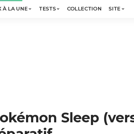
X À LA UNE
TESTS
COLLECTION
SITE
okémon Sleep (versi
éparatif