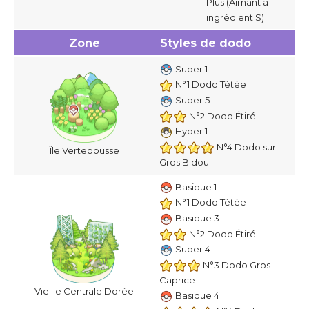
Plus (Aimant à
ingrédient S)
Zone
Styles de dodo
Super 1
N°1 Dodo Tétée
Super 5
N°2 Dodo Étiré
Hyper 1
N°4 Dodo sur
Île Vertepousse
Gros Bidou
Basique 1
N°1 Dodo Tétée
Basique 3
N°2 Dodo Étiré
Super 4
N°3 Dodo Gros
Caprice
Vieille Centrale Dorée
Basique 4