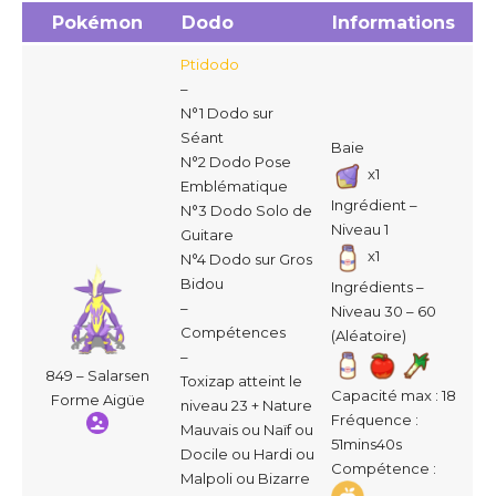
Pokémon
Dodo
Informations
Ptidodo
–
N°1 Dodo sur
Séant
Baie
N°2 Dodo Pose
x1
Emblématique
Ingrédient –
N°3 Dodo Solo de
Niveau 1
Guitare
x1
N°4 Dodo sur Gros
Bidou
Ingrédients –
–
Niveau 30 – 60
Compétences
(Aléatoire)
–
849 – Salarsen
Toxizap atteint le
Capacité max : 18
Forme Aigüe
niveau 23 + Nature
Fréquence :
Mauvais ou Naïf ou
51mins40s
Docile ou Hardi ou
Compétence :
Malpoli ou Bizarre