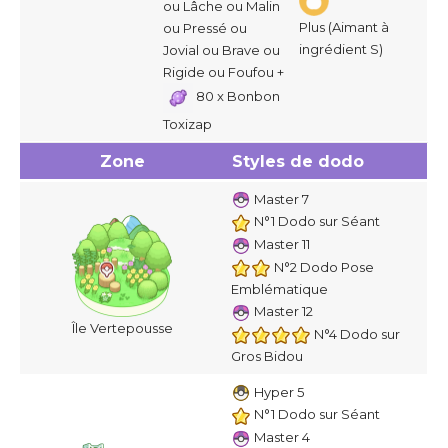
ou Lâche ou Malin
Plus (Aimant à
ou Pressé ou
ingrédient S)
Jovial ou Brave ou
Rigide ou Foufou +
80 x Bonbon
Toxizap
Zone
Styles de dodo
Master 7
N°1 Dodo sur Séant
Master 11
N°2 Dodo Pose
Emblématique
Master 12
Île Vertepousse
N°4 Dodo sur
Gros Bidou
Hyper 5
N°1 Dodo sur Séant
Master 4