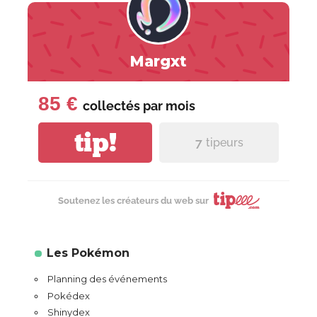
Margxt
85 €
collectés par
mois
tip!
7
tipeurs
Soutenez les créateurs du web sur
Les Pokémon
Planning des événements
Pokédex
Shinydex