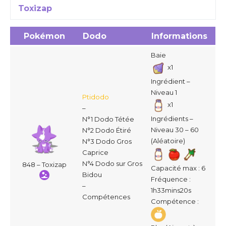
Toxizap
Pokémon
Dodo
Informations
Baie
x1
Ingrédient –
Niveau 1
Ptidodo
x1
–
Ingrédients –
N°1 Dodo Tétée
Niveau 30 – 60
N°2 Dodo Étiré
(Aléatoire)
N°3 Dodo Gros
Caprice
N°4 Dodo sur Gros
848 – Toxizap
Capacité max : 6
Bidou
Fréquence :
–
1h33mins20s
Compétences
Compétence :