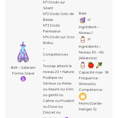
N°1 Dodo sur
Séant
Baie
N°2 Dodo Solo de
Basse
x1
N°3 Dodo
Ingrédient –
Paresseux
Niveau 1
N°4 Dodo sur Gros
x1
Bidou
Ingrédients –
–
Niveau 30 – 60
Compétences
(Aléatoire)
–
Toxizap atteint le
849 – Salarsen
niveau 23 + Nature
Capacité max : 18
Forme Grave
Pudique ou
Fréquence :
Sérieux ou Relax
51mins40s
ou Assuré ou Solo
Compétence :
ou gentil ou
Calme ou Prudent
Moins (Garde-
ou Doux ou
Manger S)
Discret ou