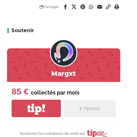
Partager
Soutenir
Margxt
85 €
collectés par
mois
tip!
7
tipeurs
Soutenez les créateurs du web sur