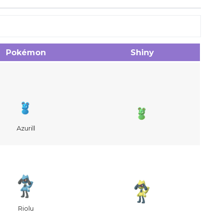
Pokémon
Shiny
Azurill
Riolu