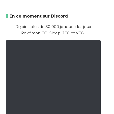
En ce moment sur Discord
Rejoins plus de 30 000 joueurs des jeux
Pokémon GO, Sleep, JCC et VCG !