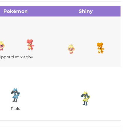
Pokémon
Shiny
Lippouti et Magby
Riolu