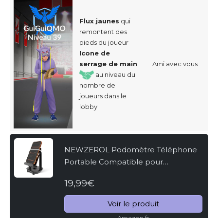
Flux jaunes
qui
remontent des
pieds du joueur
Icone de
serrage de main
Ami avec vous
au niveau du
nombre de
joueurs dans le
lobby
NEWZEROL Podomètre Téléphone
Portable Compatible pour
WeWard/Pokemon Go/Pokemon Go
19,99€
Plus,[Œufs à Couver ou Bonbons
Copains][Version Muette]
Voir le produit
Équipement...
Amazon.fr