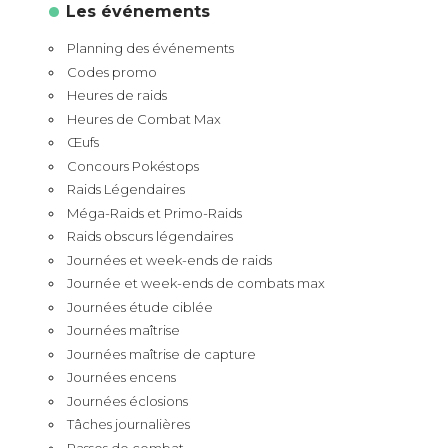
Les événements
Planning des événements
Codes promo
Heures de raids
Heures de Combat Max
Œufs
Concours Pokéstops
Raids Légendaires
Méga-Raids et Primo-Raids
Raids obscurs légendaires
Journées et week-ends de raids
Journée et week-ends de combats max
Journées étude ciblée
Journées maîtrise
Journées maîtrise de capture
Journées encens
Journées éclosions
Tâches journalières
Passes de combat