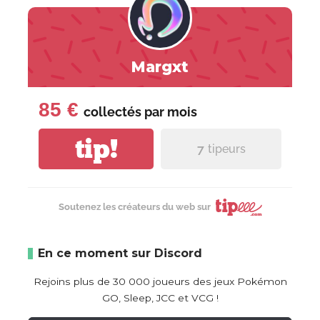
Margxt
85 €
collectés par
mois
tip!
7
tipeurs
Soutenez les créateurs du web sur
En ce moment sur Discord
Rejoins plus de 30 000 joueurs des jeux Pokémon
GO, Sleep, JCC et VCG !