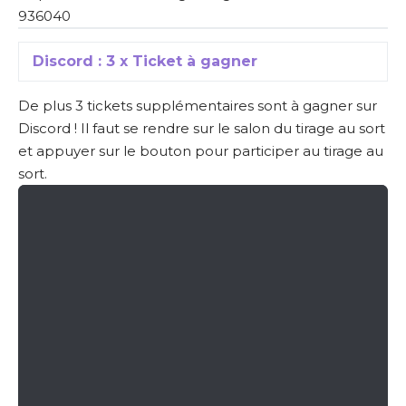
936040
Discord : 3 x Ticket à gagner
De plus 3 tickets supplémentaires sont à gagner sur
Discord ! Il faut se rendre sur le salon du tirage au sort
et appuyer sur le bouton pour participer au tirage au
sort.