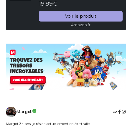
19,99€
Plus,[Œufs à Couver ou Bonbons
Copains][Version Muette]
Voir le produit
Équipement...
Amazon.fr
Margxt
Margot 34 ans, je réside actuellement en Australie !