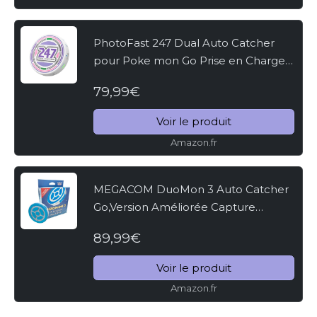
PhotoFast 247 Dual Auto Catcher
pour Poke mon Go Prise en Charge
de la Capture Automatique,
79,99€
Tapotement/Reconnexion
Automatique, Fonction de Connexion
Voir le produit
de Plus...
Amazon.fr
MEGACOM DuoMon 3 Auto Catcher
Go,Version Améliorée Capture
Automatique de Supporte Comptes
89,99€
Doubles, Connexion sans Fil
20m/65ft, Contrôle APP,
Voir le produit
Chargement...
Amazon.fr