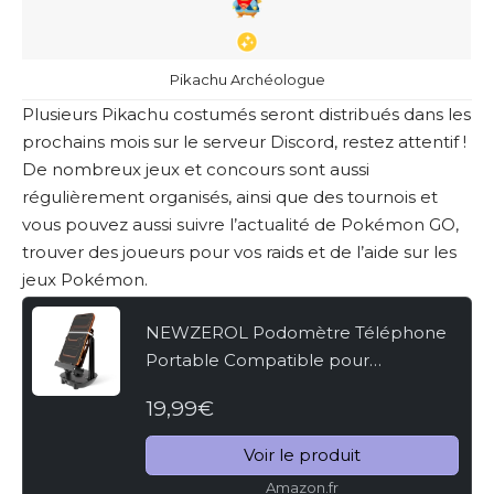
Pikachu Archéologue
Plusieurs Pikachu costumés seront distribués dans les
prochains mois sur le serveur Discord, restez attentif !
De nombreux jeux et concours sont aussi
régulièrement organisés, ainsi que des tournois et
vous pouvez aussi suivre l’actualité de Pokémon GO,
trouver des joueurs pour vos raids et de l’aide sur les
jeux Pokémon.
NEWZEROL Podomètre Téléphone
Portable Compatible pour
WeWard/Pokemon Go/Pokemon Go
19,99€
Plus,[Œufs à Couver ou Bonbons
Copains][Version Muette]
Voir le produit
Équipement...
Amazon.fr