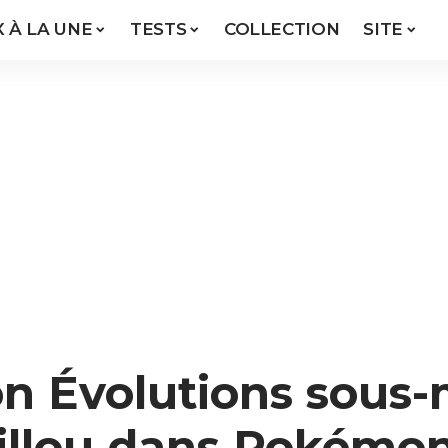
X À LA UNE
TESTS
COLLECTION
SITE
ion Évolutions sous
llou dans Pokémo