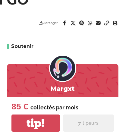
Partager
Soutenir
Margxt
85 €
collectés par
mois
tip!
7
tipeurs