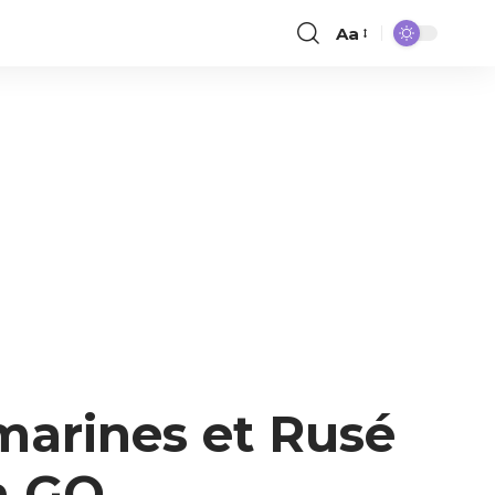
Aa
-marines et Rusé
n GO